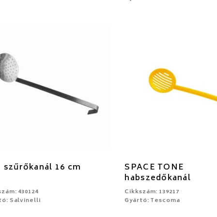
 szűrőkanál 16 cm
SPACE TONE
habszedőkanál
szám: 430124
Cikkszám: 139217
ó: Salvinelli
Gyártó: Tescoma