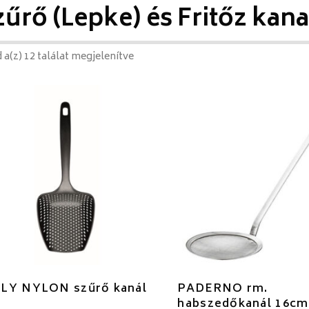
zűrő (Lepke) és Fritőz kan
 a(z) 12 találat megjelenítve
LY NYLON szűrő kanál
PADERNO rm.
habszedőkanál 16cm