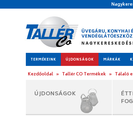
Nagykeres
TERMÉKEINK
ÚJDONSÁGOK
MÁRKÁK
K
Kezdőoldal
»
Tallér CO Termékek
»
Tálaló 
ÚJDONSÁGOK
ÉTT
FO