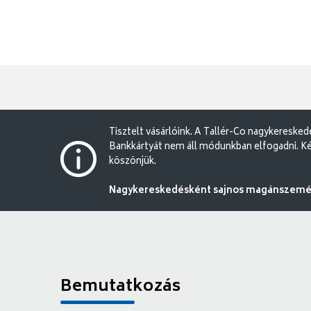
Tisztelt vásárlóink. A Tallér-Co nagykereske
Bankkártyát nem áll módunkban elfogadni. Ké
köszönjük.
Nagykereskedésként sajnos magánszemély
Bemutatkozás