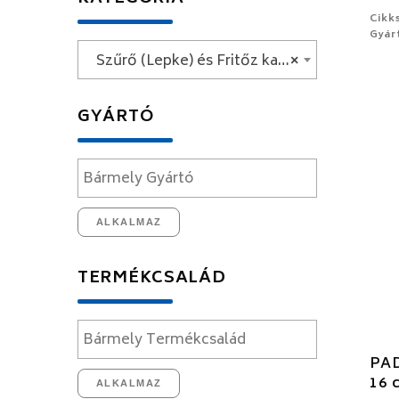
Cikk
Gyárt
Szűrő (Lepke) és Fritőz kanalak
×
GYÁRTÓ
ALKALMAZ
TERMÉKCSALÁD
PAD
16 
ALKALMAZ