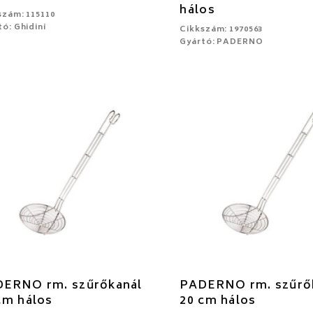
hálos
szám: 115110
ó: Ghidini
Cikkszám: 1970563
Gyártó: PADERNO
ERNO rm. szűrőkanál
PADERNO rm. szűrő
cm hálos
20 cm hálos