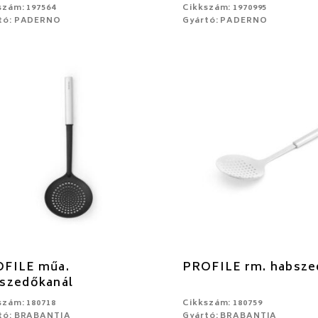
szám: 197564
Cikkszám: 1970995
tó: PADERNO
Gyártó: PADERNO
FILE műa.
PROFILE rm. habsze
szedőkanál
szám: 180718
Cikkszám: 180759
tó: BRABANTIA
Gyártó: BRABANTIA