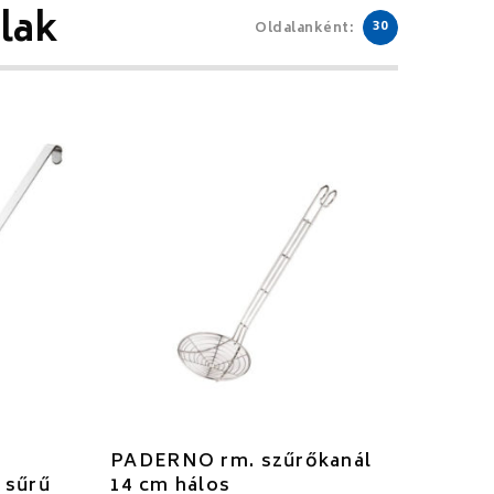
alak
30
Oldalanként:
PADERNO rm. szűrőkanál
 sűrű
14 cm hálos