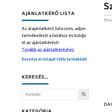
S
AJÁNLATKÉRŐ LISTA
Mind
Az árajánlatkérő lista üres, adjon
terméke(ke)t a listához és küldje
el az ajánlatkérést!
Tovább az ajánlatkéréshez
Készítse el listáját több termékből!
KERESÉS…
DAI
KATEGÓRIA