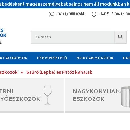
kedésként magánszemélyeket sajnos nem áll módunkban ki
+36 (1) 388 0244
H-CS: 8:00-16:30,
ATALÓGUSOK
CÉGISMERTETŐ
HOGYAN MŰKÖDIK
KA
eszközök
»
Szűrő (Lepke) és Fritőz kanalak
ERMI
NAGYKONYHAI
GYÓESZKÖZÖK
ESZKÖZÖK