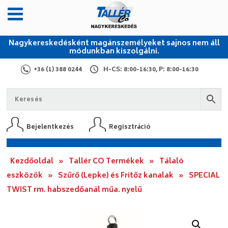
Nagykereskedésként magánszemélyeket sajnos nem áll
módunkban kiszolgálni.
+36 (1) 388 0244
H-CS: 8:00-16:30, P: 8:00-16:30
Bejelentkezés
Regisztráció
Kezdőoldal
»
Tallér CO Termékek
»
Tálaló
eszközök
»
Szűrő (Lepke) és Fritőz kanalak
»
SPECIAL
TWIST rm. habszedőanál műa. nyelű