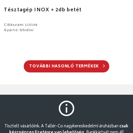
Tésztagép INOX + 2db betét
Cikkszám: 115106
Gyártó: Ghidini
TOVÁBBI HASONLÓ TERMÉKEK
Tisztelt vásárlóink. A Tallér-Co nagykereskedelmi áruházban
csak
készpénzes fizetésre van lehetőség.
Bankkártyát nem áll