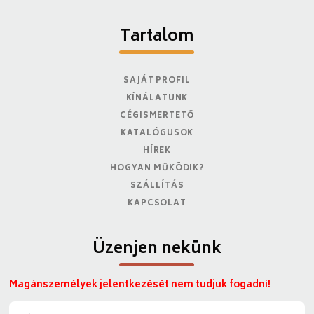
Tartalom
SAJÁT PROFIL
KÍNÁLATUNK
CÉGISMERTETŐ
KATALÓGUSOK
HÍREK
HOGYAN MŰKÖDIK?
SZÁLLÍTÁS
KAPCSOLAT
Üzenjen nekünk
Magánszemélyek jelentkezését nem tudjuk fogadni!
N