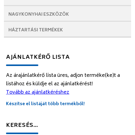
NAGYKONYHAI
ESZKÖZÖK
HÁZTARTÁSI
TERMÉKEK
AJÁNLATKÉRŐ LISTA
Az árajánlatkérő lista üres, adjon terméke(ke)t a
listához és küldje el az ajánlatkérést!
Tovább az ajánlatkéréshez
Készítse el listáját több termékből!
KERESÉS…