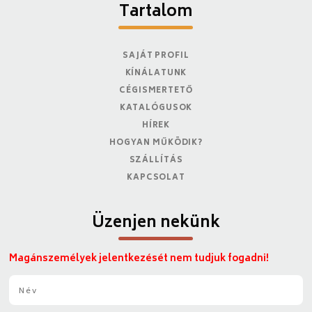
Tartalom
SAJÁT PROFIL
KÍNÁLATUNK
CÉGISMERTETŐ
KATALÓGUSOK
HÍREK
HOGYAN MŰKÖDIK?
SZÁLLÍTÁS
KAPCSOLAT
Üzenjen nekünk
Magánszemélyek jelentkezését nem tudjuk fogadni!
N
é
v