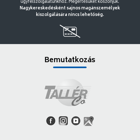
ügyfélszolgálatunkhoz. Megértésüket köszönjük.
Nagykereskedésként sajnos magánszemélyek
kiszolgálására nincs lehetőség.
Bemutatkozás