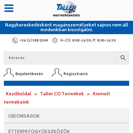
Nagykereskedésként magánszemélyeket sajnos nem áll
módunkban kiszolgálni.
+36 (1) 388 0244
H-CS: 8:00-16:30, P: 8:00-16:30
Bejelentkezés
Regisztráció
Kezdőoldal
»
Tallér CO Termékek
»
Kiemelt
termékeink
ÚJDONSÁGOK
ÉTTERMI
FOGYÓESZKÖZÖK