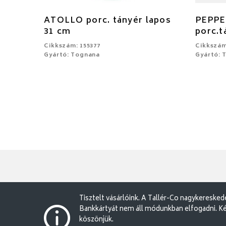
ATOLLO porc. tányér lapos
PEPPE
31 cm
porc.t
Cikkszám: 155377
Cikkszám
Gyártó: Tognana
Gyártó: 
Tisztelt vásárlóink. A Tallér-Co nagykereske
Bankkártyát nem áll módunkban elfogadni. Ké
köszönjük.