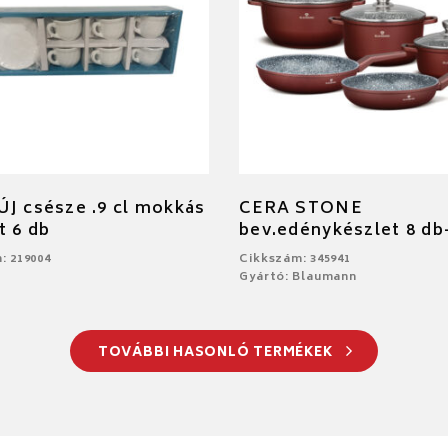
J csésze .9 cl mokkás
CERA STONE
t 6 db
bev.edénykészlet 8 db
: 219004
Cikkszám: 345941
Gyártó: Blaumann
TOVÁBBI HASONLÓ TERMÉKEK