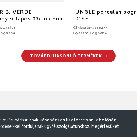
R B. VERDE
JUNGLE porcelán bögre
ányér lapos 27cm coup
LOSE
: 155481
Cikkszám: 155277
Tognana
Gyártó: Tognana
TOVÁBBI HASONLÓ TERMÉKEK
delmi áruházban
csak készpénzes fizetésre van lehetőség.
rdéseikkel forduljanak ügyfélszolgálatunkhoz. Megértésüket