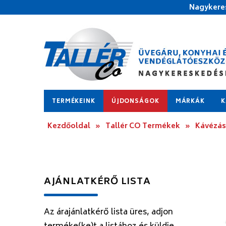
Nagykeres
TERMÉKEINK
ÚJDONSÁGOK
MÁRKÁK
K
Kezdőoldal
»
Tallér CO Termékek
»
Kávézás
AJÁNLATKÉRŐ LISTA
Az árajánlatkérő lista üres, adjon