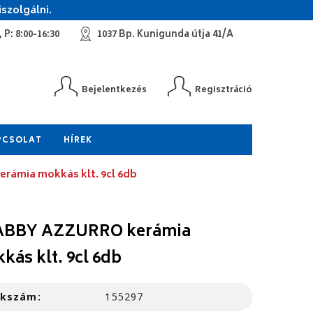
szolgálni.
 P: 8:00-16:30
1037 Bp. Kunigunda útja 41/A
Bejelentkezés
Regisztráció
PCSOLAT
HÍREK
ámia mokkás klt. 9cl 6db
BBY AZZURRO kerámia
kás klt. 9cl 6db
kkszám:
155297