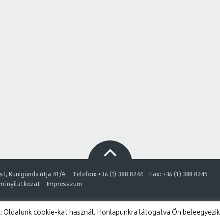
t, Kunigunda útja 41/A
Telefon: +36 (1) 388 0244
Fax: +36 (1) 388 0245
i nyilatkozat
Impresszum
 Oldalunk cookie-kat használ. Honlapunkra látogatva Ön beleegyezik