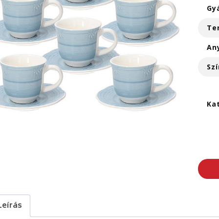
Gy
Te
An
Szí
Ka
Leírás