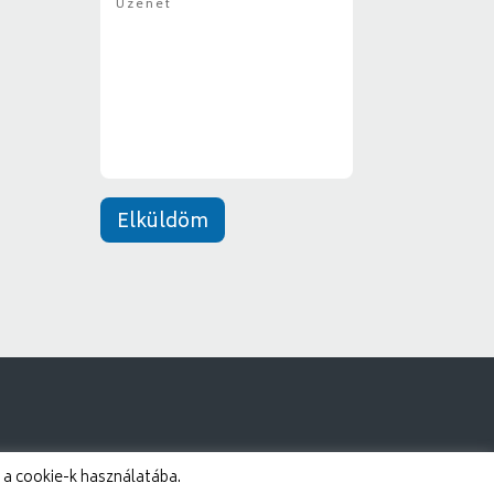
z
y
e
*
n
e
t
*
Elküldöm
 a cookie-k használatába.