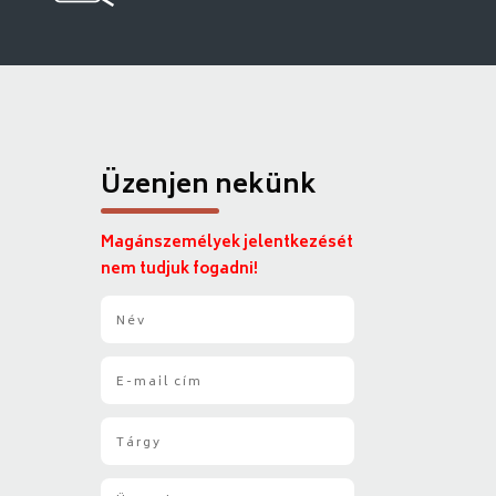
Üzenjen nekünk
Magánszemélyek jelentkezését
nem tudjuk fogadni!
N
é
v
E
*
-
m
T
a
á
i
r
l
Ü
g
*