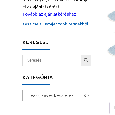
terméke(ke)t a listához és küldje
el az ajánlatkérést!
Tovább az ajánlatkéréshez
Készítse el listáját több termékből!
KERESÉS…
KATEGÓRIA
Teás-, kávés készletek
×