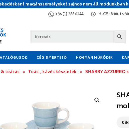
kedésként magánszemélyeket sajnos nem áll módunkban ki
+36 (1) 388 0244
H-CS: 8:00-16:30,
ATALÓGUSOK
CÉGISMERTETŐ
HOGYAN MŰKÖDIK
KA
 & teázás
»
Teás-, kávés készletek
»
SHABBY AZZURRO ker
SHA
mok
Ci