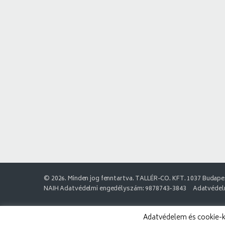
© 2026. Minden jog fenntartva. TALLÉR-CO. KFT. 1037 Budapes
NAIH Adatvédelmi engedélyszám: 9878743-3843
Adatvédelm
Adatvédelem és cookie-k: