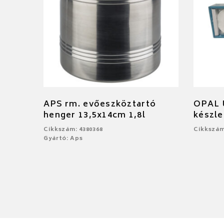
APS rm. evőeszköztartó
OPAL Ú
henger 13,5x14cm 1,8l
készle
Cikkszám: 4380368
Cikkszám
Gyártó: Aps