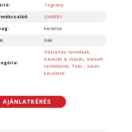
ártó:
Tognana
rmékcsalád:
SHABBY
yag:
kerámia
n:
Kék
Háztartási termékek
,
Kávézás & teázás
,
Kiemelt
tegória:
termékeink
,
Teás-, kávés
készletek
AJÁNLATKÉRÉS