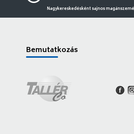
Nagykereskedésként sajnos magánszemély
Bemutatkozás