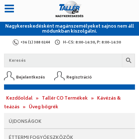
Nagykereskedésként magánszemélyeket sajnos nem áll
módunkban kiszolgálni.
+36 (1) 388 0244
H-CS: 8:00-16:30, P: 8:00-16:30
Bejelentkezés
Regisztráció
Kezdőoldal
»
Tallér CO Termékek
»
Kávézás &
teázás
»
Üveg bögrék
ÚJDONSÁGOK
ÉTTERMI
FOGYÓESZKÖZÖK