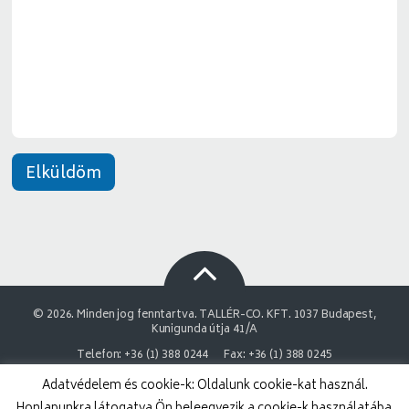
y
e
*
n
e
t
*
Elküldöm
© 2026. Minden jog fenntartva. TALLÉR-CO. KFT. 1037 Budapest,
Kunigunda útja 41/A
Telefon: +36 (1) 388 0244
Fax: +36 (1) 388 0245
Adatvédelem és cookie-k: Oldalunk cookie-kat használ.
NAIH Adatvédelmi engedélyszám: 9878743-3843
Honlapunkra látogatva Ön beleegyezik a cookie-k használatába.