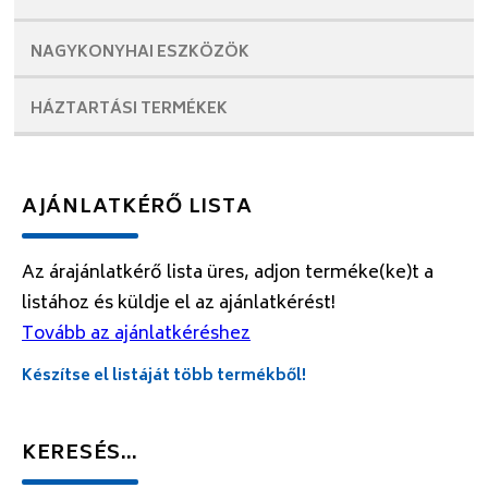
NAGYKONYHAI
ESZKÖZÖK
HÁZTARTÁSI
TERMÉKEK
AJÁNLATKÉRŐ LISTA
Az árajánlatkérő lista üres, adjon terméke(ke)t a
listához és küldje el az ajánlatkérést!
Tovább az ajánlatkéréshez
Készítse el listáját több termékből!
KERESÉS…