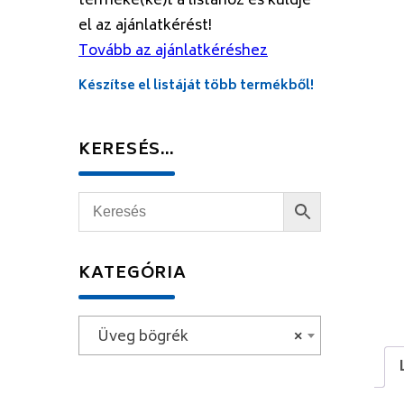
terméke(ke)t a listához és küldje
el az ajánlatkérést!
Tovább az ajánlatkéréshez
Készítse el listáját több termékből!
KERESÉS…
KATEGÓRIA
Üveg bögrék
×