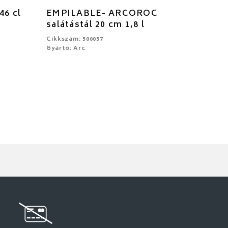
46 cl
EMPILABLE- ARCOROC
salátástál 20 cm 1,8 l
Cikkszám: 500057
Gyártó: Arc