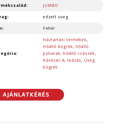
rmékcsalád:
JUMBO
yag:
edzett üveg
n:
Fehér
Háztartási termékek
,
Hőálló bögrék, hőálló
tegória:
poharak, hőálló csészék
,
Kávézás & teázás
,
Üveg
bögrék
AJÁNLATKÉRÉS