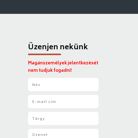
Üzenjen nekünk
Magánszemélyek jelentkezését
nem tudjuk fogadni!
N
é
v
E
*
-
m
T
a
á
i
r
l
Ü
g
*
z
y