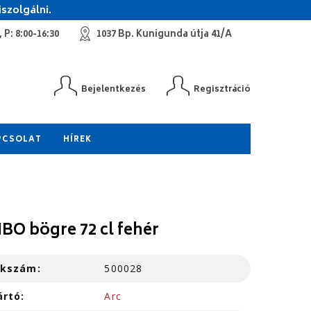
szolgálni.
 P: 8:00-16:30
1037 Bp. Kunigunda útja 41/A
Bejelentkezés
Regisztráció
PCSOLAT
HÍREK
BO bögre 72 cl fehér
kkszám:
500028
ártó:
Arc