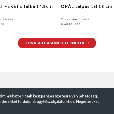
I FEKETE tálka 14,5cm
OPÁL talpas tál 13 cm 
: 503135
Cikkszám: 500005
Arc
Gyártó: Arc
TOVÁBBI HASONLÓ TERMÉKEK
delmi áruházban
csak készpénzes fizetésre van lehetőség.
rdéseikkel forduljanak ügyfélszolgálatunkhoz. Megértésüket