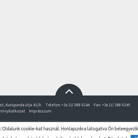
t, Kunigunda útja 41/A
Telefon: +36 (1) 388 0244
Fax: +36 (1) 388 0245
i nyilatkozat
Impresszum
 Oldalunk cookie-kat használ. Honlapunkra látogatva Ön beleegyezik