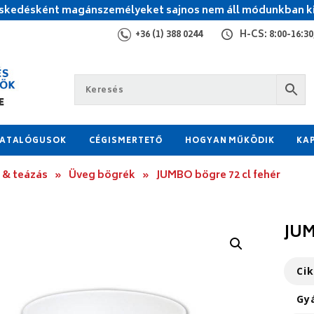
kedésként magánszemélyeket sajnos nem áll módunkban ki
+36 (1) 388 0244
H-CS: 8:00-16:30,
ATALÓGUSOK
CÉGISMERTETŐ
HOGYAN MŰKÖDIK
KA
 & teázás
»
Üveg bögrék
»
JUMBO bögre 72 cl fehér
JUM
Ci
Gy