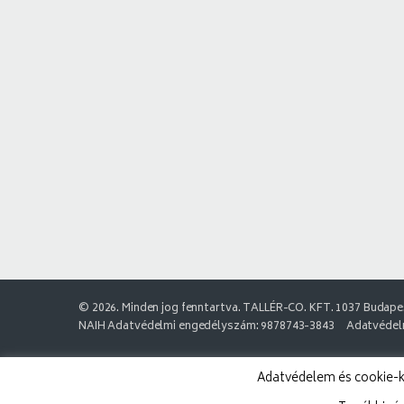
© 2026. Minden jog fenntartva. TALLÉR-CO. KFT. 1037 Budapes
NAIH Adatvédelmi engedélyszám: 9878743-3843
Adatvédelm
Adatvédelem és cookie-k: