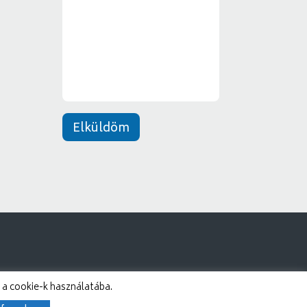
e
*
n
e
t
*
Elküldöm
 a cookie-k használatába.