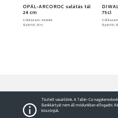
OPÁL-ARCOROC salátás tál
DIWAL
24 cm
75cl
Cikkszám: 503080
Cikkszám
Gyártó: Arc
Gyártó: 
Tisztelt vásárlóink. A Tallér-Co nagykereske
Bankkártyát nem áll módunkban elfogadni. Ké
köszönjük.