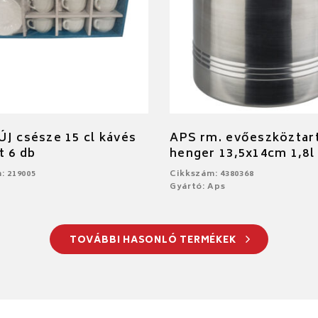
J csésze 15 cl kávés
APS rm. evőeszköztar
t 6 db
henger 13,5x14cm 1,8l
: 219005
Cikkszám: 4380368
Gyártó: Aps
TOVÁBBI HASONLÓ TERMÉKEK