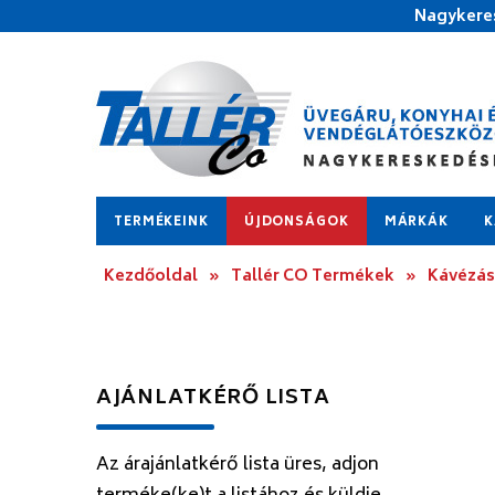
Nagykeres
TERMÉKEINK
ÚJDONSÁGOK
MÁRKÁK
K
Kezdőoldal
»
Tallér CO Termékek
»
Kávézás
AJÁNLATKÉRŐ LISTA
Az árajánlatkérő lista üres, adjon