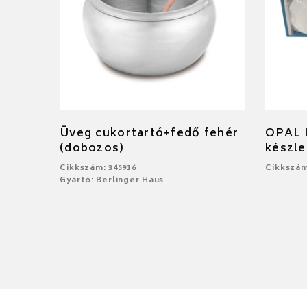
Üveg cukortartó+fedő fehér
OPAL Ú
(dobozos)
készle
Cikkszám: 345916
Cikkszám
Gyártó: Berlinger Haus