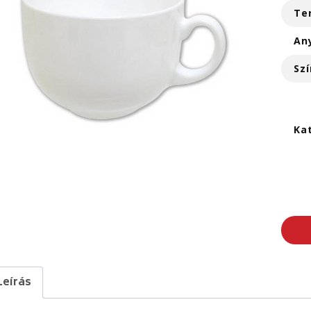
Te
An
Szí
Ka
Leírás