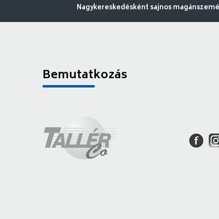
Nagykereskedésként sajnos magánszemély
Bemutatkozás