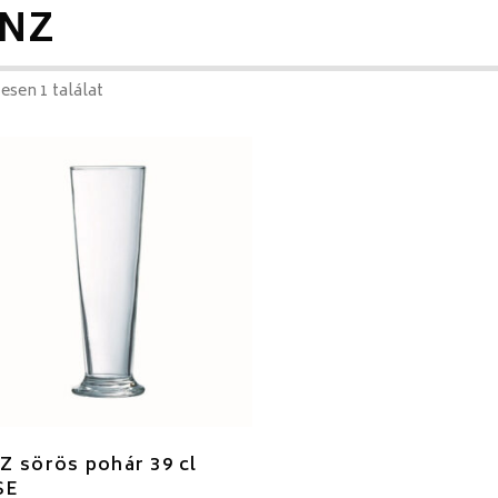
INZ
esen 1 találat
Z sörös pohár 39 cl
SE