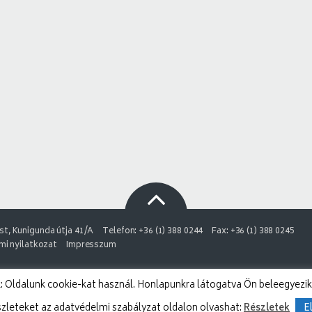
t, Kunigunda útja 41/A
Telefon: +36 (1) 388 0244
Fax: +36 (1) 388 0245
i nyilatkozat
Impresszum
 Oldalunk cookie-kat használ. Honlapunkra látogatva Ön beleegyezik
szleteket az adatvédelmi szabályzat oldalon olvashat:
Részletek
E