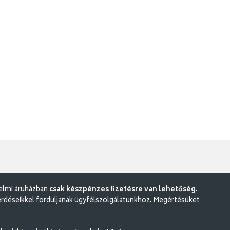
delmi áruházban
csak készpénzes fizetésre van lehetőség.
rdéseikkel forduljanak ügyfélszolgálatunkhoz. Megértésüket