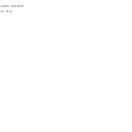
szám: 501054
tó: Arc