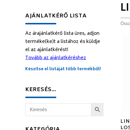
L
AJÁNLATKÉRŐ LISTA
Össz
Az árajánlatkérő lista üres, adjon
terméke(ke)t a listához és küldje
el az ajánlatkérést!
Tovább az ajánlatkéréshez
Készítse el listáját több termékből!
KERESÉS…
LIN
LO
KATEGÓRIA