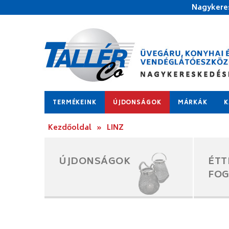
Nagykeres
TERMÉKEINK
ÚJDONSÁGOK
MÁRKÁK
K
Kezdőoldal
»
LINZ
ÚJDONSÁGOK
ÉTT
FO