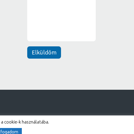
e
*
n
e
t
*
Elküldöm
 a cookie-k használatába.
lfogadom