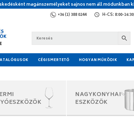
kedésként magánszemélyeket sajnos nem áll módunkban ki
+36 (1) 388 0244
H-CS: 8:00-16:30,
ATALÓGUSOK
CÉGISMERTETŐ
HOGYAN MŰKÖDIK
KA
ERMI
NAGYKONYHAI
GYÓESZKÖZÖK
ESZKÖZÖK