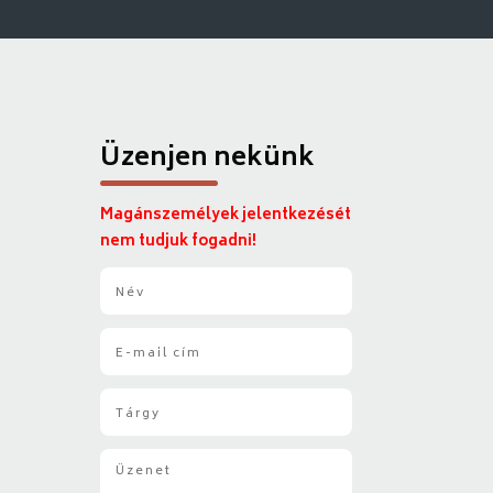
Üzenjen nekünk
Magánszemélyek jelentkezését
nem tudjuk fogadni!
N
é
v
E
*
-
m
T
a
á
i
r
l
Ü
g
*
z
y