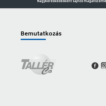
Nagykereskedésként sajnos magánszemély
Bemutatkozás