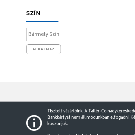
SZÍN
ALKALMAZ
Tisztelt vásárlóink. A Tallér-Co nagykereske
Bankkártyát nem áll módunkban elfogadni. Ké
köszönjük.