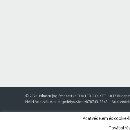
© 2026. Minden jog fenntartva. TALLÉR-CO. KFT. 1037 Budapes
NAIH Adatvédelmi engedélyszám: 9878743-3843
Adatvédelm
Adatvédelem és cookie-k:
További ré