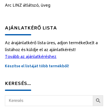
Arc LINZ átlátszó, üveg
AJÁNLATKÉRŐ LISTA
Az árajánlatkérő lista üres, adjon terméke(ke)t a
listához és küldje el az ajánlatkérést!
Tovább az ajánlatkéréshez
Készítse el listáját több termékből!
KERESÉS…