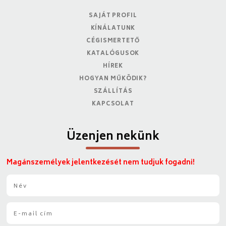
SAJÁT PROFIL
KÍNÁLATUNK
CÉGISMERTETŐ
KATALÓGUSOK
HÍREK
HOGYAN MŰKÖDIK?
SZÁLLÍTÁS
KAPCSOLAT
Üzenjen nekünk
Magánszemélyek jelentkezését nem tudjuk fogadni!
N
é
v
E
*
-
m