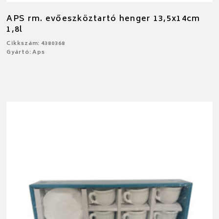
APS rm. evőeszköztartó henger 13,5x14cm
1,8l
Cikkszám: 4380368
Gyártó: Aps