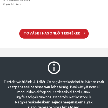
Cikkszám: 508131
Gyártó: Arc
TOVÁBBI HASONLÓ TERMÉKEK
Tisztelt vásárlóink. A Tallér-Co nagykereskedelmi áruházban
csak
készpénzes fizetésre van lehetőség.
Bankkártyát nem áll
módunkban elfogadni. Kérdéseikkel forduljanak
ügyfélszolgálatunkhoz. Megértésüket köszönjük.
Nagykereskedésként sajnos magánszemélyek
kiszolgálására nincs lehetőség.