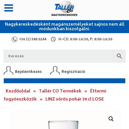
Nagykereskedésként magánszemélyeket sajnos nem áll
módunkban kiszolgálni.
+36 (1) 388 0244
H-CS: 8:00-16:30, P: 8:00-16:30
Bejelentkezés
Regisztráció
Kezdőoldal
»
Tallér CO Termékek
»
Éttermi
fogyóeszközök
»
LINZ sörös pohár 39 cl LOSE