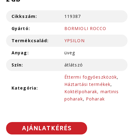
2 db
Cikkszám:
119387
Gyártó:
BORMIOLI ROCCO
Termékcsalád:
YPSILON
Anyag:
üveg
Szín:
átlátszó
Éttermi fogyóeszközök
,
Háztartási termékek
,
Kategória:
Koktélpoharak, martinis
poharak
,
Poharak
AJÁNLATKÉRÉS