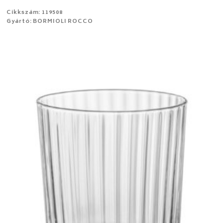
Cikkszám: 119508
Gyártó: BORMIOLI ROCCO