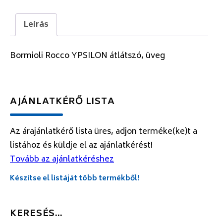
Leírás
Bormioli Rocco YPSILON átlátszó, üveg
AJÁNLATKÉRŐ LISTA
Az árajánlatkérő lista üres, adjon terméke(ke)t a
listához és küldje el az ajánlatkérést!
Tovább az ajánlatkéréshez
Készítse el listáját több termékből!
KERESÉS…