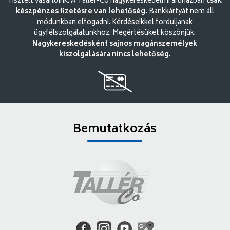
Tisztelt vásárlóink. A Tallér-Co nagykereskedelmi áruházban
csak
készpénzes fizetésre van lehetőség.
Bankkártyát nem áll
módunkban elfogadni. Kérdéseikkel forduljanak
ügyfélszolgálatunkhoz. Megértésüket köszönjük.
Nagykereskedésként sajnos magánszemélyek
kiszolgálására nincs lehetőség.
Bemutatkozás