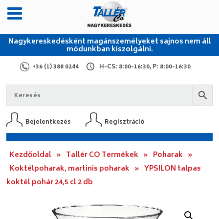
Nagykereskedésként magánszemélyeket sajnos nem áll
módunkban kiszolgálni.
+36 (1) 388 0244
H-CS: 8:00-16:30, P: 8:00-16:30
Bejelentkezés
Regisztráció
Kezdőoldal
»
Tallér CO Termékek
»
Poharak
»
Koktélpoharak, martinis poharak
»
YPSILON talpas
koktél pohár 24,5 cl 2 db