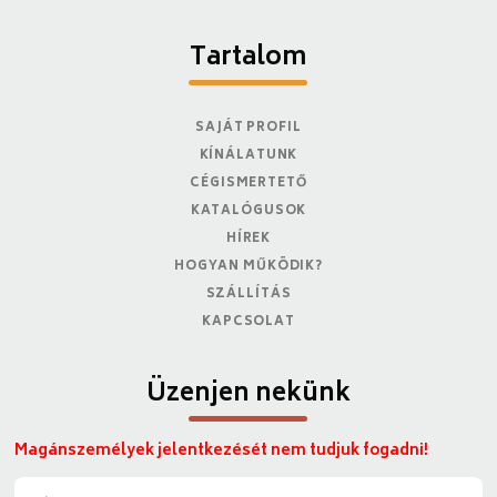
Tartalom
SAJÁT PROFIL
KÍNÁLATUNK
CÉGISMERTETŐ
KATALÓGUSOK
HÍREK
HOGYAN MŰKÖDIK?
SZÁLLÍTÁS
KAPCSOLAT
Üzenjen nekünk
Magánszemélyek jelentkezését nem tudjuk fogadni!
N