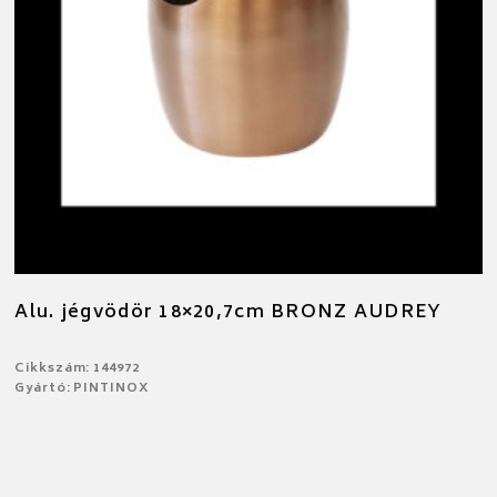
Alu. jégvödör 18×20,7cm BRONZ AUDREY
Cikkszám: 144972
Gyártó: PINTINOX