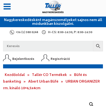
Nagykereskedésként magánszemélyeket sajnos nem áll
módunkban kiszolgálni.
+36 (1) 388 0244
H-CS: 8:00-16:30, P: 8:00-16:30
Bejelentkezés
Regisztráció
Kezdőoldal
»
Tallér CO Termékek
»
Büfé és
banketing
»
Abert Urban Büfé
»
URBAN ORGANIZER
rm. kínáló 10×6,5x4cm