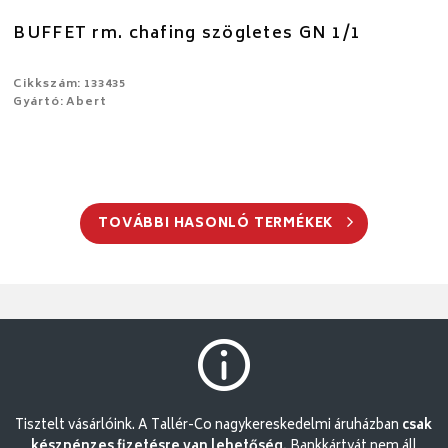
BUFFET rm. chafing szögletes GN 1/1
Cikkszám: 133435
Gyártó: Abert
TOVÁBBI HASONLÓ TERMÉKEK
Tisztelt vásárlóink. A Tallér-Co nagykereskedelmi áruházban
csak
készpénzes fizetésre van lehetőség.
Bankkártyát nem áll