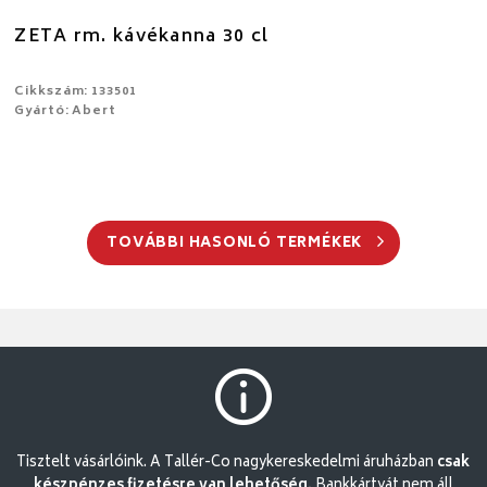
ZETA rm. kávékanna 30 cl
Cikkszám: 133501
Gyártó: Abert
TOVÁBBI HASONLÓ TERMÉKEK
Tisztelt vásárlóink. A Tallér-Co nagykereskedelmi áruházban
csak
készpénzes fizetésre van lehetőség.
Bankkártyát nem áll