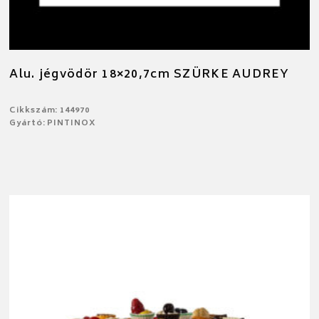
Alu. jégvödör 18×20,7cm SZÜRKE AUDREY
Cikkszám: 144970
Gyártó: PINTINOX