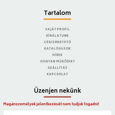
Tartalom
SAJÁT PROFIL
KÍNÁLATUNK
CÉGISMERTETŐ
KATALÓGUSOK
HÍREK
HOGYAN MŰKÖDIK?
SZÁLLÍTÁS
KAPCSOLAT
Üzenjen nekünk
Magánszemélyek jelentkezését nem tudjuk fogadni!
N