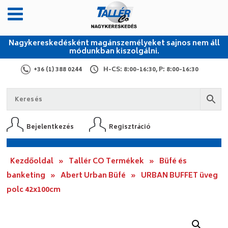
Nagykereskedésként magánszemélyeket sajnos nem áll
módunkban kiszolgálni.
+36 (1) 388 0244
H-CS: 8:00-16:30, P: 8:00-16:30
Bejelentkezés
Regisztráció
Kezdőoldal
»
Tallér CO Termékek
»
Büfé és
banketing
»
Abert Urban Büfé
»
URBAN BUFFET üveg
polc 42x100cm