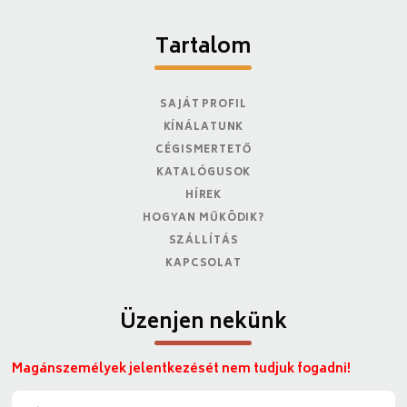
Tartalom
SAJÁT PROFIL
KÍNÁLATUNK
CÉGISMERTETŐ
KATALÓGUSOK
HÍREK
HOGYAN MŰKÖDIK?
SZÁLLÍTÁS
KAPCSOLAT
Üzenjen nekünk
Magánszemélyek jelentkezését nem tudjuk fogadni!
N