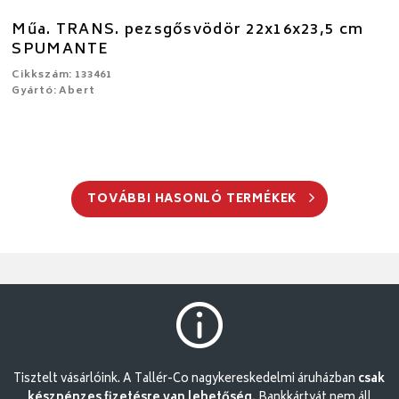
Műa. TRANS. pezsgősvödör 22x16x23,5 cm
SPUMANTE
Cikkszám: 133461
Gyártó: Abert
TOVÁBBI HASONLÓ TERMÉKEK
Tisztelt vásárlóink. A Tallér-Co nagykereskedelmi áruházban
csak
készpénzes fizetésre van lehetőség.
Bankkártyát nem áll