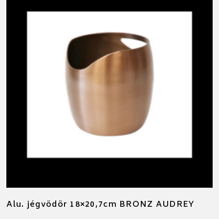
Alu. jégvödör 18×20,7cm BRONZ AUDREY