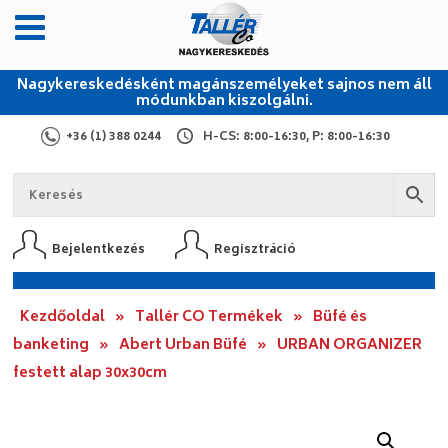
Nagykereskedésként magánszemélyeket sajnos nem áll
módunkban kiszolgálni.
+36 (1) 388 0244
H-CS: 8:00-16:30, P: 8:00-16:30
Bejelentkezés
Regisztráció
Kezdőoldal
»
Tallér CO Termékek
»
Büfé és
banketing
»
Abert Urban Büfé
»
URBAN ORGANIZER
festett alap 30x30cm