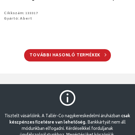
Cikkszám: 133317
Gyártó: Abert
TOVÁBBI HASONLÓ TERMÉKEK
Tisztelt vásárlóink. A Tallér-Co nagykereskedelmi áruházban
csak
készpénzes fizetésre van lehetőség.
Bankkártyát nem áll
módunkban elfogadni. Kérdéseikkel forduljanak