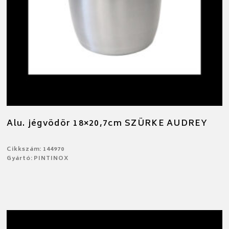
Alu. jégvödör 18×20,7cm SZÜRKE AUDREY
Cikkszám: 144970
Gyártó: PINTINOX