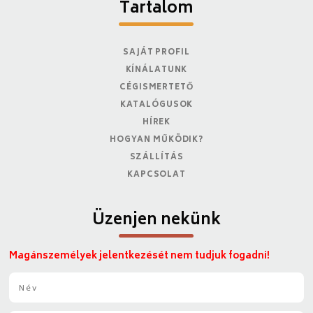
Tartalom
SAJÁT PROFIL
KÍNÁLATUNK
CÉGISMERTETŐ
KATALÓGUSOK
HÍREK
HOGYAN MŰKÖDIK?
SZÁLLÍTÁS
KAPCSOLAT
Üzenjen nekünk
Magánszemélyek jelentkezését nem tudjuk fogadni!
N
é
v