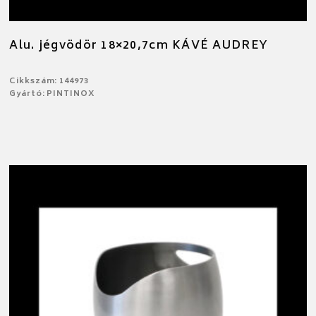
Alu. jégvödör 18×20,7cm KÁVÉ AUDREY
Cikkszám: 144973
Gyártó: PINTINOX