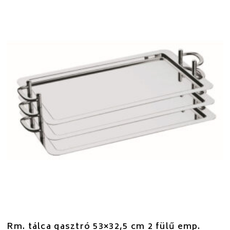
Rm. tálca gasztró 53×32,5 cm 2 fülű emp.