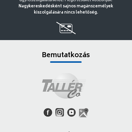
ügyfélszolgálatunkhoz. Megértésüket köszönjük.
Nagykereskedésként sajnos magánszemélyek
kiszolgálására nincs lehetőség.
Bemutatkozás