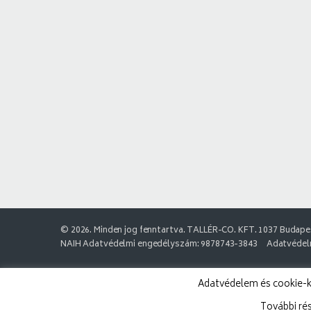
© 2026. Minden jog fenntartva. TALLÉR-CO. KFT. 1037 Budapes
NAIH Adatvédelmi engedélyszám: 9878743-3843
Adatvédelm
Adatvédelem és cookie-k:
További ré