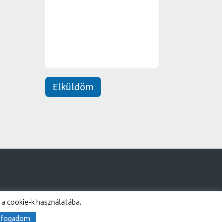
e
*
n
e
t
*
Elküldöm
 a cookie-k használatába.
lfogadom