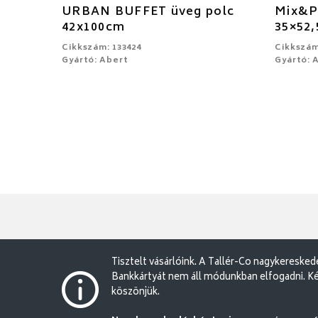
URBAN BUFFET üveg polc
Mix&Pl
42x100cm
35×52
Cikkszám: 133424
Cikkszám
Gyártó: Abert
Gyártó: 
Tisztelt vásárlóink. A Tallér-Co nagykereske
Bankkártyát nem áll módunkban elfogadni. Ké
köszönjük.