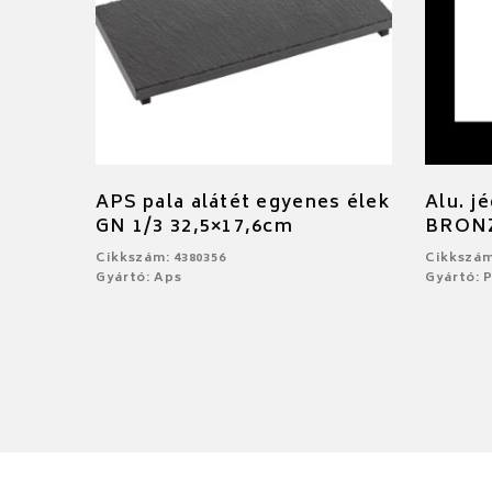
APS pala alátét egyenes élek
Alu. j
GN 1/3 32,5×17,6cm
BRON
Cikkszám: 4380356
Cikkszám
Gyártó: Aps
Gyártó: 