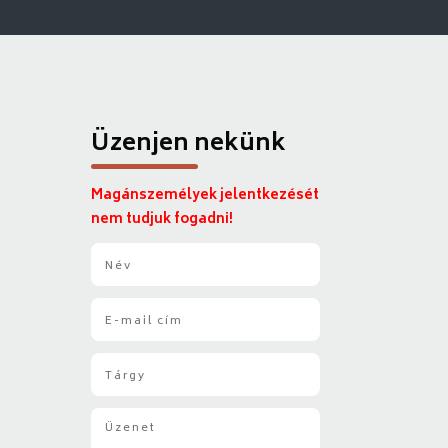
Üzenjen nekünk
Magánszemélyek jelentkezését
nem tudjuk fogadni!
N
é
v
E
*
-
m
T
a
á
i
r
l
Ü
g
*
z
y