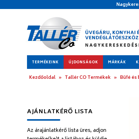
Nagykeres
TERMÉKEINK
ÚJDONSÁGOK
MÁRKÁK
K
Kezdőoldal
»
Tallér CO Termékek
»
Büfé és
AJÁNLATKÉRŐ LISTA
Az árajánlatkérő lista üres, adjon