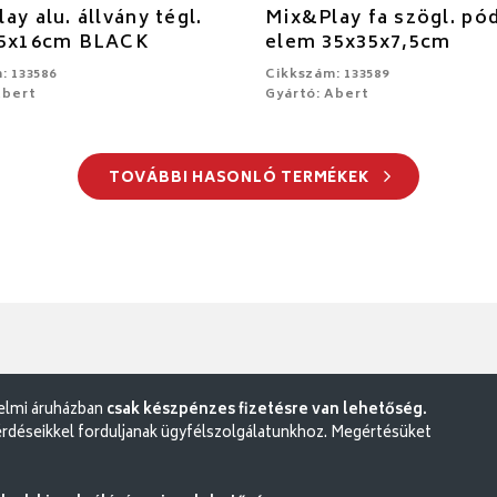
ay alu. állvány tégl.
Mix&Play fa szögl. pó
,5x16cm BLACK
elem 35x35x7,5cm
: 133586
Cikkszám: 133589
Abert
Gyártó: Abert
TOVÁBBI HASONLÓ TERMÉKEK
delmi áruházban
csak készpénzes fizetésre van lehetőség.
rdéseikkel forduljanak ügyfélszolgálatunkhoz. Megértésüket