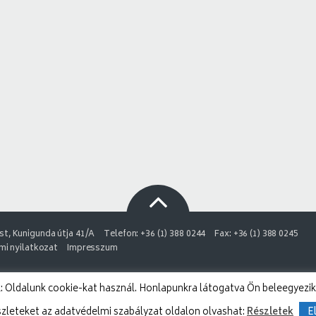
t, Kunigunda útja 41/A
Telefon: +36 (1) 388 0244
Fax: +36 (1) 388 0245
i nyilatkozat
Impresszum
 Oldalunk cookie-kat használ. Honlapunkra látogatva Ön beleegyezik
szleteket az adatvédelmi szabályzat oldalon olvashat:
Részletek
E