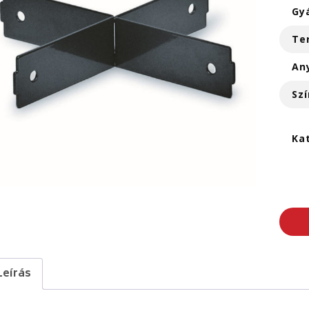
Gy
Te
An
Szí
Ka
Leírás