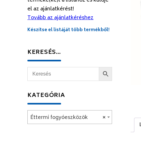
terméke(ke)t a listához és küldje
el az ajánlatkérést!
Tovább az ajánlatkéréshez
Készítse el listáját több termékből!
KERESÉS…
KATEGÓRIA
Éttermi fogyóeszközök
×