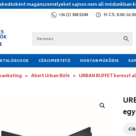
kedésként magánszemélyeket sajnos nem áll módunkban ki
+36 (1) 388 0244
H-CS: 8:00-16:30,
ATALÓGUSOK
CÉGISMERTETŐ
HOGYAN MŰKÖDIK
KA
 banketing
»
Abert Urban Büfé
»
URBAN BUFFET kereszt a
URB
egy
Ci