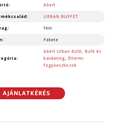
ártó:
Abert
rmékcsalád:
URBAN BUFFET
yag:
fém
n:
Fekete
Abert Urban Büfé
,
Büfé és
tegória:
banketing
,
Éttermi
fogyóeszközök
AJÁNLATKÉRÉS