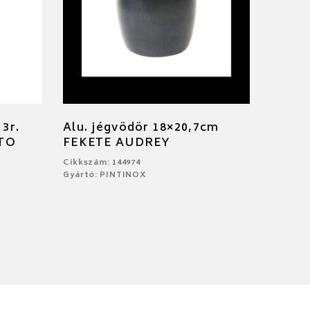
 3r.
Alu. jégvödör 18×20,7cm
CTO
FEKETE AUDREY
Cikkszám: 144974
Gyártó: PINTINOX