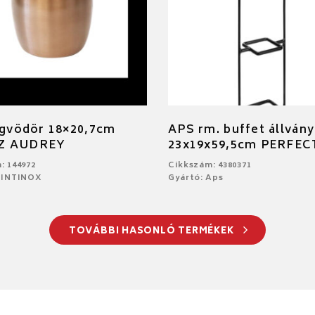
égvödör 18×20,7cm
APS rm. buffet állvány
Z AUDREY
23x19x59,5cm PERFE
: 144972
Cikkszám: 4380371
PINTINOX
Gyártó: Aps
TOVÁBBI HASONLÓ TERMÉKEK