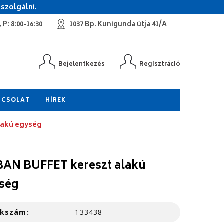
szolgálni.
 P: 8:00-16:30
1037 Bp. Kunigunda útja 41/A
Bejelentkezés
Regisztráció
PCSOLAT
HÍREK
lakú egység
AN BUFFET kereszt alakú
ség
kkszám:
133438