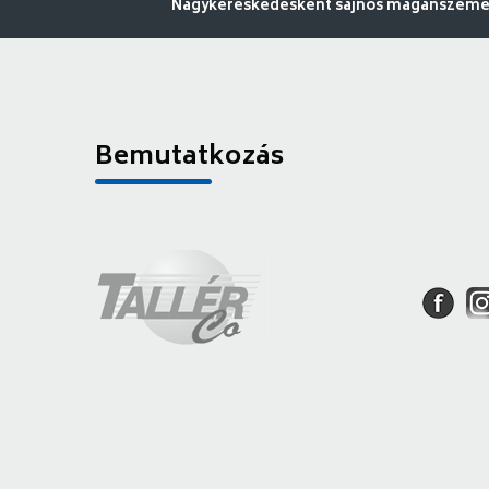
Nagykereskedésként sajnos magánszemély
Bemutatkozás