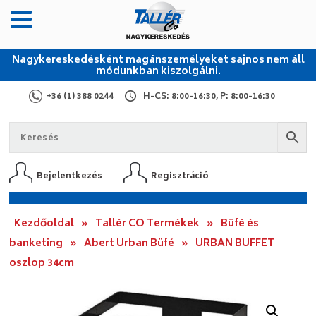
Nagykereskedésként magánszemélyeket sajnos nem áll
módunkban kiszolgálni.
+36 (1) 388 0244
H-CS: 8:00-16:30, P: 8:00-16:30
Bejelentkezés
Regisztráció
Kezdőoldal
»
Tallér CO Termékek
»
Büfé és
banketing
»
Abert Urban Büfé
»
URBAN BUFFET
oszlop 34cm