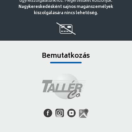
ügyfélszolgálatunkhoz. Megértésüket köszönjük.
Nagykereskedésként sajnos magánszemélyek
kiszolgálására nincs lehetőség.
Bemutatkozás