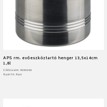
APS rm. evőeszköztartó henger 13,5x14cm
1,8l
Cikkszám: 4380368
Gyártó: Aps