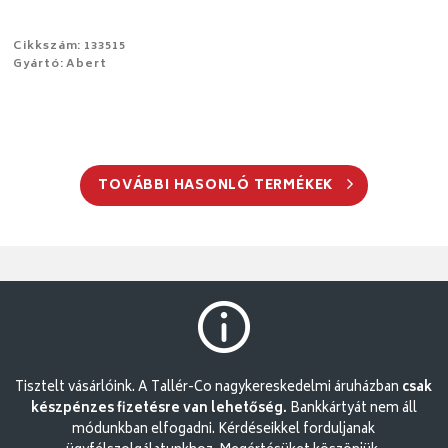
Cikkszám: 133515
Gyártó: Abert
TOVÁBBI HASONLÓ TERMÉKEK
Tisztelt vásárlóink. A Tallér-Co nagykereskedelmi áruházban
csak
készpénzes fizetésre van lehetőség.
Bankkártyát nem áll
módunkban elfogadni. Kérdéseikkel forduljanak