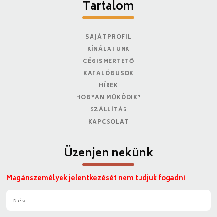
Tartalom
SAJÁT PROFIL
KÍNÁLATUNK
CÉGISMERTETŐ
KATALÓGUSOK
HÍREK
HOGYAN MŰKÖDIK?
SZÁLLÍTÁS
KAPCSOLAT
Üzenjen nekünk
Magánszemélyek jelentkezését nem tudjuk fogadni!
N
é
v