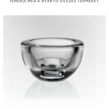
ISMERJE MEG A GYÁRTÓ ÖSSZES TERMÉKÉT