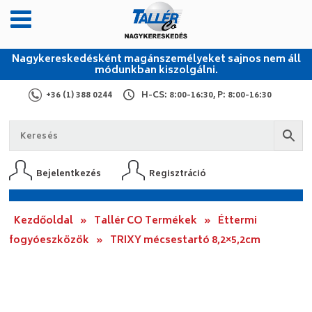
Nagykereskedésként magánszemélyeket sajnos nem áll
módunkban kiszolgálni.
+36 (1) 388 0244
H-CS: 8:00-16:30, P: 8:00-16:30
Bejelentkezés
Regisztráció
Kezdőoldal
»
Tallér CO Termékek
»
Éttermi
fogyóeszközök
»
TRIXY mécsestartó 8,2×5,2cm