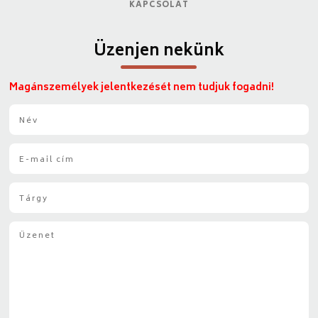
KAPCSOLAT
Üzenjen nekünk
Magánszemélyek jelentkezését nem tudjuk fogadni!
N
é
v
E
*
-
m
T
a
á
i
r
l
Ü
g
*
z
y
e
*
n
e
t
*