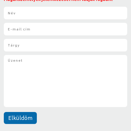
N
é
v
E
*
-
m
T
a
á
i
r
l
Ü
g
*
z
y
e
*
n
e
t
*
Elküldöm