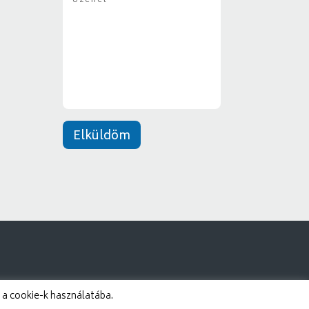
z
y
e
*
n
e
t
*
Elküldöm
 a cookie-k használatába.