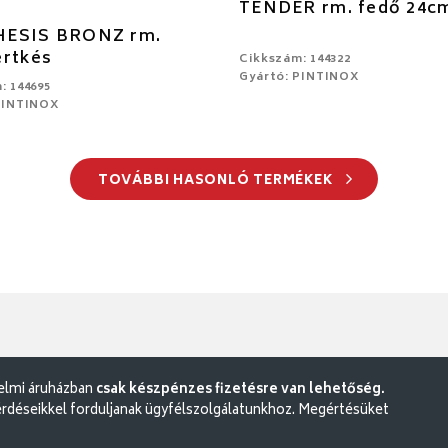
TENDER rm. fedő 24c
ESIS BRONZ rm.
ertkés
Cikkszám: 144322
Gyártó: PINTINOX
: 144695
PINTINOX
TOVÁBBI HASONLÓ TERMÉKEK
delmi áruházban
csak készpénzes fizetésre van lehetőség.
rdéseikkel forduljanak ügyfélszolgálatunkhoz. Megértésüket