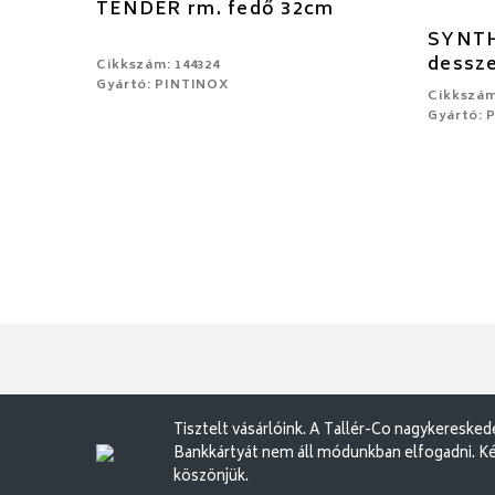
TENDER rm. fedő 32cm
SYNTH
dessz
Cikkszám: 144324
Gyártó: PINTINOX
Cikkszám
Gyártó: 
Tisztelt vásárlóink. A Tallér-Co nagykereske
Bankkártyát nem áll módunkban elfogadni. Ké
köszönjük.