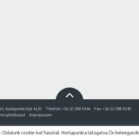
t, Kunigunda útja 41/A
Telefon: +36 (1) 388 0244
Fax: +36 (1) 388 0245
i nyilatkozat
Impresszum
 Oldalunk cookie-kat használ. Honlapunkra látogatva Ön beleegyezik