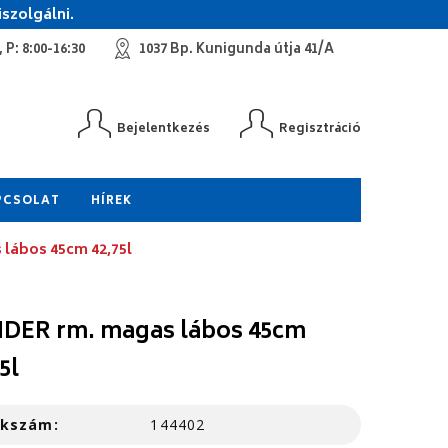
szolgálni.
 P: 8:00-16:30
1037 Bp. Kunigunda útja 41/A
Bejelentkezés
Regisztráció
PCSOLAT
HÍREK
lábos 45cm 42,75l
DER rm. magas lábos 45cm
5l
kkszám:
144402