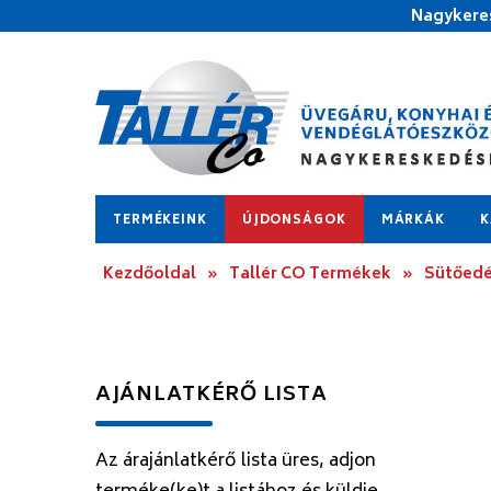
Nagykeres
TERMÉKEINK
ÚJDONSÁGOK
MÁRKÁK
K
Kezdőoldal
»
Tallér CO Termékek
»
Sütőedé
AJÁNLATKÉRŐ LISTA
Az árajánlatkérő lista üres, adjon