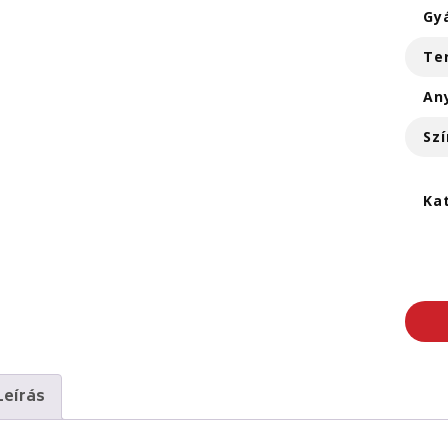
Gy
Te
An
Szí
Ka
Leírás