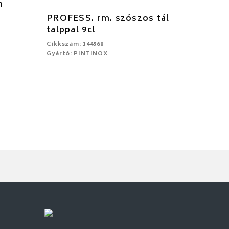
m
PROFESS. rm. szószos tál
talppal 9cl
Cikkszám: 144568
Gyártó: PINTINOX