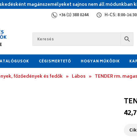
kedésként magánszemélyeket sajnos nem áll módunkban ki
+36 (1) 388 0244
H-CS: 8:00-16:30,
ATALÓGUSOK
CÉGISMERTETŐ
HOGYAN MŰKÖDIK
KA
nyek, főzőedények és fedők
»
Lábos
»
TENDER rm. magas 
TEN
42,7
Ci