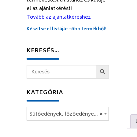
terméke(ke)t a listához és küldje
el az ajánlatkérést!
Tovább az ajánlatkéréshez
Készítse el listáját több termékből!
KERESÉS…
KATEGÓRIA
Sütőedények, főzőedények és fedők
×