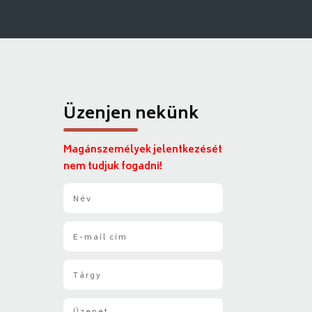
Üzenjen nekünk
Magánszemélyek jelentkezését
nem tudjuk fogadni!
N
é
v
E
*
-
m
T
a
á
i
r
l
Ü
g
*