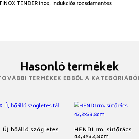
TINOX TENDER inox, Indukciós rozsdamentes
Hasonló termékek
TOVÁBBI TERMÉKEK EBBŐL A KATEGÓRIÁBÓ
ÚJ hőálló szögletes
HENDI rm. sütőrács
l
43,3×33,8cm