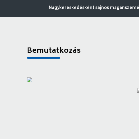
Nagykereskedésként sajnos magánszemély
Bemutatkozás