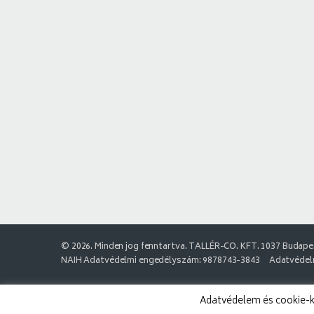
© 2026. Minden jog fenntartva. TALLÉR-CO. KFT. 1037 Budapes
NAIH Adatvédelmi engedélyszám: 9878743-3843
Adatvédelm
Adatvédelem és cookie-k: