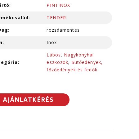
ártó:
PINTINOX
rmékcsalád:
TENDER
yag:
rozsdamentes
n:
Inox
Lábos
,
Nagykonyhai
tegória:
eszközök
,
Sütőedények,
főzőedények és fedők
AJÁNLATKÉRÉS