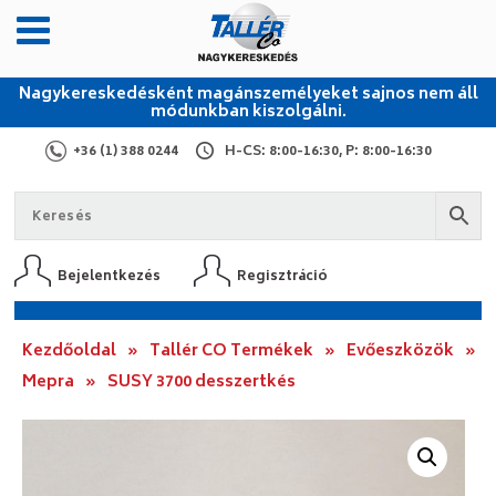
Nagykereskedésként magánszemélyeket sajnos nem áll
módunkban kiszolgálni.
+36 (1) 388 0244
H-CS: 8:00-16:30, P: 8:00-16:30
Bejelentkezés
Regisztráció
Kezdőoldal
»
Tallér CO Termékek
»
Evőeszközök
»
Mepra
»
SUSY 3700 desszertkés