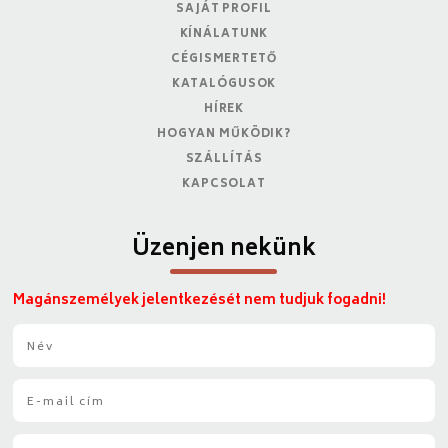
SAJÁT PROFIL
KÍNÁLATUNK
CÉGISMERTETŐ
KATALÓGUSOK
HÍREK
HOGYAN MŰKÖDIK?
SZÁLLÍTÁS
KAPCSOLAT
Üzenjen nekünk
Magánszemélyek jelentkezését nem tudjuk fogadni!
N
é
v
E
*
-
m
T
a