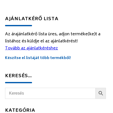
AJÁNLATKÉRŐ LISTA
Az árajánlatkérő lista üres, adjon terméke(ke)t a
listához és küldje el az ajánlatkérést!
Tovább az ajánlatkéréshez
Készítse el listáját több termékből!
KERESÉS…
KATEGÓRIA