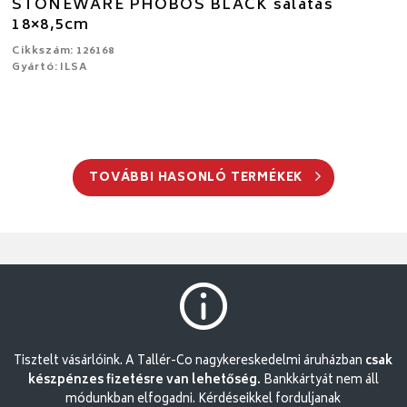
STONEWARE PHOBOS BLACK salátás
18×8,5cm
Cikkszám: 126168
Gyártó: ILSA
TOVÁBBI HASONLÓ TERMÉKEK
Tisztelt vásárlóink. A Tallér-Co nagykereskedelmi áruházban
csak
készpénzes fizetésre van lehetőség.
Bankkártyát nem áll
módunkban elfogadni. Kérdéseikkel forduljanak