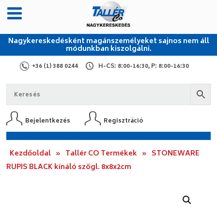
Nagykereskedésként magánszemélyeket sajnos nem áll
módunkban kiszolgálni.
+36 (1) 388 0244
H-CS: 8:00-16:30, P: 8:00-16:30
Bejelentkezés
Regisztráció
Kezdőoldal
»
Tallér CO Termékek
»
STONEWARE
RUPIS BLACK kínáló szögl. 8x8x2cm