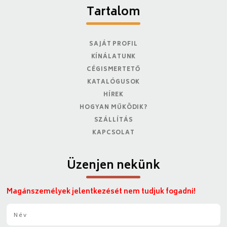
Tartalom
SAJÁT PROFIL
KÍNÁLATUNK
CÉGISMERTETŐ
KATALÓGUSOK
HÍREK
HOGYAN MŰKÖDIK?
SZÁLLÍTÁS
KAPCSOLAT
Üzenjen nekünk
Magánszemélyek jelentkezését nem tudjuk fogadni!
N
é
v