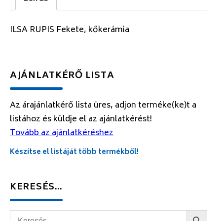
ILSA RUPIS Fekete, kőkerámia
AJÁNLATKÉRŐ LISTA
Az árajánlatkérő lista üres, adjon terméke(ke)t a
listához és küldje el az ajánlatkérést!
Tovább az ajánlatkéréshez
Készítse el listáját több termékből!
KERESÉS…