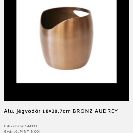
Alu. jégvödör 18×20,7cm BRONZ AUDREY
Cikkszám: 144972
Gyártó: PINTINOX