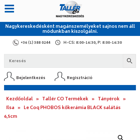
Nagykereskedésként magánszemélyeket sajnos nem áll
módunkban kiszolgálni.
+36 (1) 388 0244
H-CS: 8:00-16:30, P: 8:00-16:30
Bejelentkezés
Regisztráció
Kezdőoldal
»
Tallér CO Termékek
»
Tányérok
»
Ilsa
»
Le Coq PHOBOS kőkerámia BLACK salátás
6,5cm