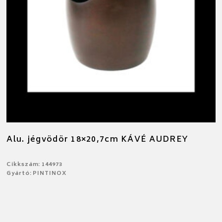
Alu. jégvödör 18×20,7cm KÁVÉ AUDREY
Cikkszám: 144973
Gyártó: PINTINOX