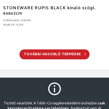
STONEWARE RUPIS BLACK kínáló szögl.
6x6x2cm
Cikkszám: 126196
Gyártó: ILSA
TOVÁBBI HASONLÓ TERMÉKEK
Tisztelt vásárlóink. A Tallér-Co nagykereskedelmi áruházban
csak
készpénzes fizetésre van lehetőség.
Bankkártyát nem áll