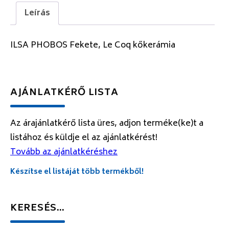
Leírás
ILSA PHOBOS Fekete, Le Coq kőkerámia
AJÁNLATKÉRŐ LISTA
Az árajánlatkérő lista üres, adjon terméke(ke)t a
listához és küldje el az ajánlatkérést!
Tovább az ajánlatkéréshez
Készítse el listáját több termékből!
KERESÉS…