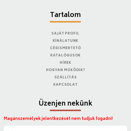
Tartalom
SAJÁT PROFIL
KÍNÁLATUNK
CÉGISMERTETŐ
KATALÓGUSOK
HÍREK
HOGYAN MŰKÖDIK?
SZÁLLÍTÁS
KAPCSOLAT
Üzenjen nekünk
Magánszemélyek jelentkezését nem tudjuk fogadni!
N