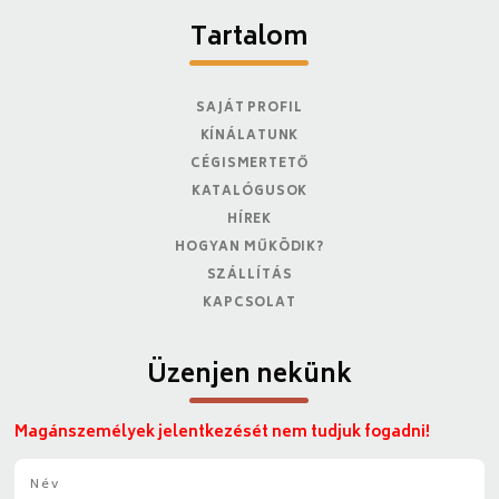
Tartalom
SAJÁT PROFIL
KÍNÁLATUNK
CÉGISMERTETŐ
KATALÓGUSOK
HÍREK
HOGYAN MŰKÖDIK?
SZÁLLÍTÁS
KAPCSOLAT
Üzenjen nekünk
Magánszemélyek jelentkezését nem tudjuk fogadni!
N
é