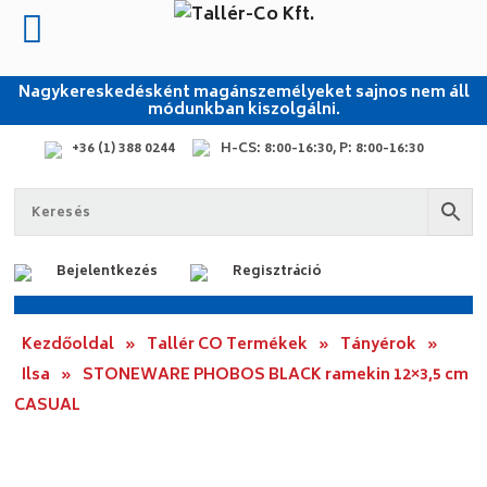
Nagykereskedésként magánszemélyeket sajnos nem áll
módunkban kiszolgálni.
+36 (1) 388 0244
H-CS: 8:00-16:30, P: 8:00-16:30
Bejelentkezés
Regisztráció
Kezdőoldal
»
Tallér CO Termékek
»
Tányérok
»
Ilsa
»
STONEWARE PHOBOS BLACK ramekin 12×3,5 cm
CASUAL