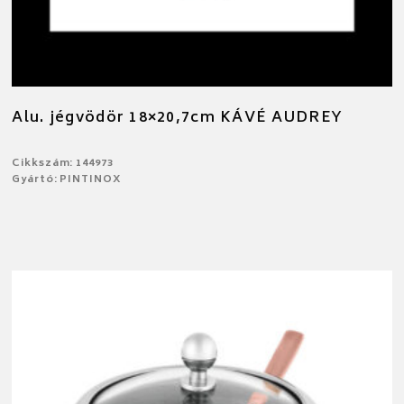
Alu. jégvödör 18×20,7cm KÁVÉ AUDREY
Cikkszám: 144973
Gyártó: PINTINOX