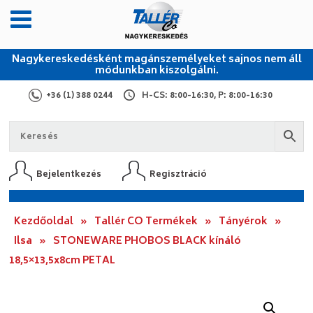
Nagykereskedésként magánszemélyeket sajnos nem áll
módunkban kiszolgálni.
+36 (1) 388 0244
H-CS: 8:00-16:30, P: 8:00-16:30
Bejelentkezés
Regisztráció
Kezdőoldal
»
Tallér CO Termékek
»
Tányérok
»
Ilsa
»
STONEWARE PHOBOS BLACK kínáló
18,5×13,5x8cm PETAL