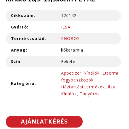
kínáló 18,5×13,5x8cm PETAL
Cikkszám:
126142
Gyártó:
ILSA
Termékcsalád:
PHOBOS
Anyag:
kőkerámia
Szín:
Fekete
Appetizer, kínálók
,
Éttermi
fogyóeszközök
,
Kategória:
Háztartási termékek
,
Ilsa
,
Kínálók
,
Tányérok
AJÁNLATKÉRÉS