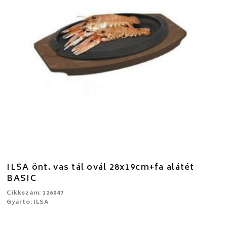
ILSA önt. vas tál ovál 28x19cm+fa alátét
BASIC
Cikkszám: 126047
Gyártó: ILSA