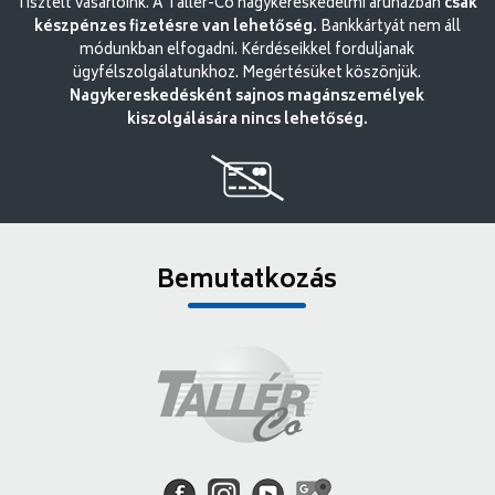
Tisztelt vásárlóink. A Tallér-Co nagykereskedelmi áruházban
csak
készpénzes fizetésre van lehetőség.
Bankkártyát nem áll
módunkban elfogadni. Kérdéseikkel forduljanak
ügyfélszolgálatunkhoz. Megértésüket köszönjük.
Nagykereskedésként sajnos magánszemélyek
kiszolgálására nincs lehetőség.
Bemutatkozás