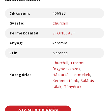
salátás 31cm
Cikkszám:
406883
Gyártó:
Churchill
Termékcsalád:
STONECAST
Anyag:
kerámia
Szín:
Narancs
Churchill
,
Éttermi
fogyóeszközök
,
Kategória:
Háztartási termékek
,
Kerámia tálak
,
Salátás
tálak
,
Tányérok