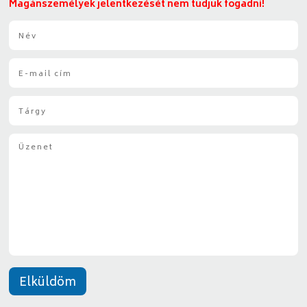
Magánszemélyek jelentkezését nem tudjuk fogadni!
N
é
v
E
*
-
m
T
a
á
i
r
l
Ü
g
*
z
y
e
*
n
e
t
*
Elküldöm