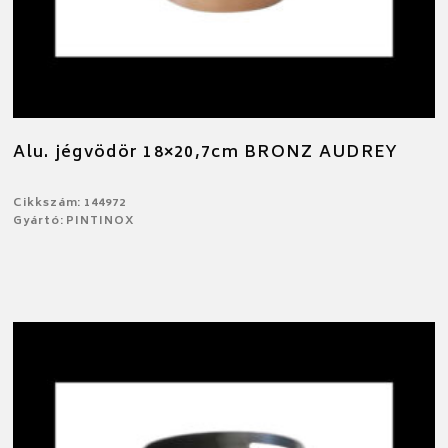
Alu. jégvödör 18×20,7cm BRONZ AUDREY
Cikkszám: 144972
Gyártó: PINTINOX