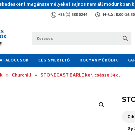
kedésként magánszemélyeket sajnos nem áll módunkban ki
+36 (1) 388 0244
H-CS: 8:00-16:30,
ATALÓGUSOK
CÉGISMERTETŐ
HOGYAN MŰKÖDIK
KA
ok
»
Churchill
»
STONECAST BARLE ker. csésze 34 cl
STO
Ci
Gy