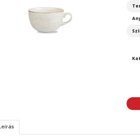
Te
An
Szí
Ka
Leírás