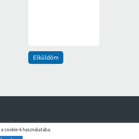
e
*
n
e
t
*
Elküldöm
 a cookie-k használatába.