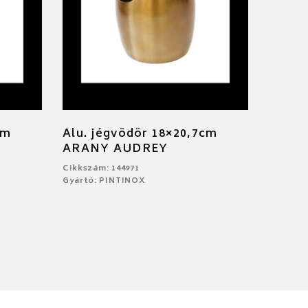
cm
Alu. jégvödör 18×20,7cm
ARANY AUDREY
Cikkszám: 144971
Gyártó: PINTINOX