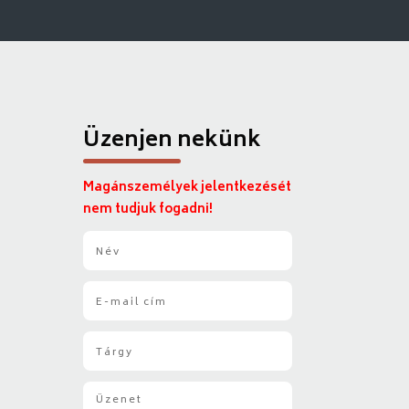
Üzenjen nekünk
Magánszemélyek jelentkezését
nem tudjuk fogadni!
N
é
v
E
*
-
m
T
a
á
i
r
l
Ü
g
*
z
y