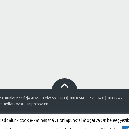
t, Kunigunda útja 41/A
Telefon: +36 (1) 388 0244
Fax: +36 (1) 388 0245
i nyilatkozat
Impresszum
 Oldalunk cookie-kat használ. Honlapunkra látogatva Ön beleegyezik