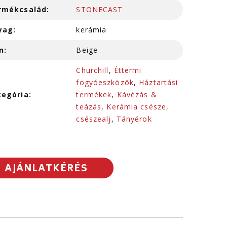
rmékcsalád:
STONECAST
yag:
kerámia
n:
Beige
Churchill
,
Éttermi
fogyóeszközök
,
Háztartási
tegória:
termékek
,
Kávézás &
teázás
,
Kerámia csésze,
csészealj
,
Tányérok
AJÁNLATKÉRÉS