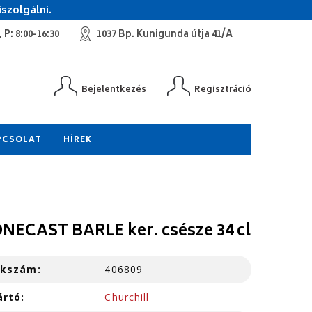
szolgálni.
 P: 8:00-16:30
1037 Bp. Kunigunda útja 41/A
Bejelentkezés
Regisztráció
PCSOLAT
HÍREK
NECAST BARLE ker. csésze 34 cl
kkszám:
406809
ártó:
Churchill