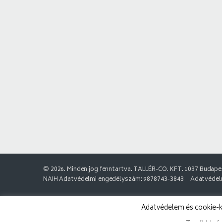
© 2026. Minden jog fenntartva. TALLÉR-CO. KFT. 1037 Budapes
NAIH Adatvédelmi engedélyszám: 9878743-3843
Adatvédelm
Adatvédelem és cookie-k: