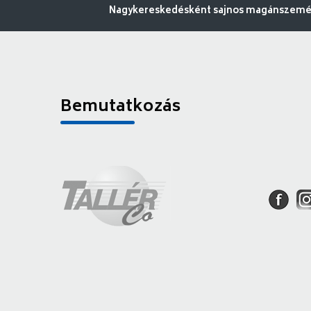
Nagykereskedésként sajnos magánszemély
Bemutatkozás