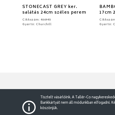
STONECAST GREY ker.
BAMBO
salátás 24cm széles perem
17cm 2
Cikkszám: 406945
Cikkszám
Gyártó: Churchill
Gyártó: C
Tisztelt vásárlóink. A Tallér-Co nagykereske
Bankkártyát nem áll módunkban elfogadni. Ké
köszönjük.