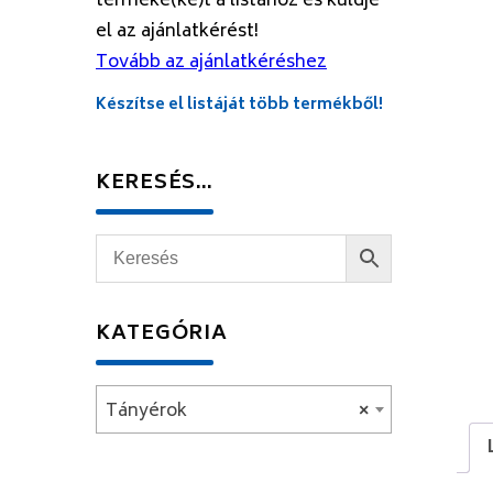
terméke(ke)t a listához és küldje
el az ajánlatkérést!
Tovább az ajánlatkéréshez
Készítse el listáját több termékből!
KERESÉS…
KATEGÓRIA
Tányérok
×