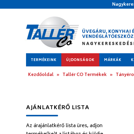
Nagykeres
TERMÉKEINK
ÚJDONSÁGOK
MÁRKÁK
K
Kezdőoldal
»
Tallér CO Termékek
»
Tányér
AJÁNLATKÉRŐ LISTA
Az árajánlatkérő lista üres, adjon