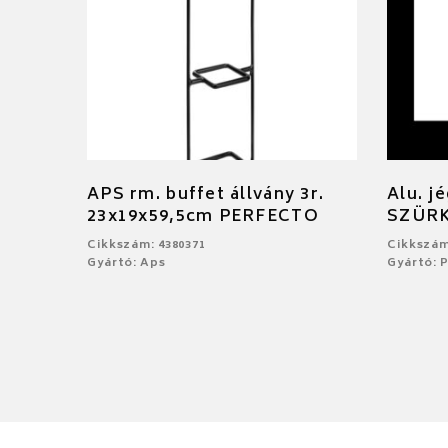
APS rm. buffet állvány 3r.
Alu. j
23x19x59,5cm PERFECTO
SZÜR
Cikkszám: 4380371
Cikkszám
Gyártó: Aps
Gyártó: 