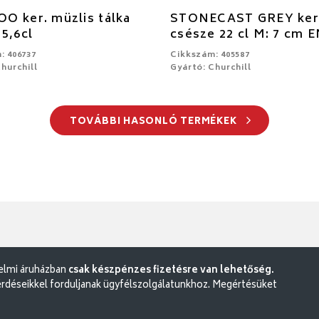
O ker. müzlis tálka
STONECAST GREY ker
5,6cl
csésze 22 cl M: 7 cm 
: 406737
Cikkszám: 405587
hurchill
Gyártó: Churchill
TOVÁBBI HASONLÓ TERMÉKEK
delmi áruházban
csak készpénzes fizetésre van lehetőség.
rdéseikkel forduljanak ügyfélszolgálatunkhoz. Megértésüket