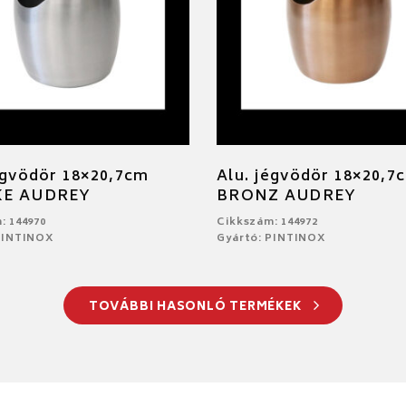
égvödör 18×20,7cm
Alu. jégvödör 18×20,7
KE AUDREY
BRONZ AUDREY
: 144970
Cikkszám: 144972
PINTINOX
Gyártó: PINTINOX
TOVÁBBI HASONLÓ TERMÉKEK