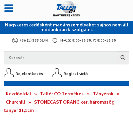
Nagykereskedésként magánszemélyeket sajnos nem áll
módunkban kiszolgálni.
+36 (1) 388 0244
H-CS: 8:00-16:30, P: 8:00-16:30
Bejelentkezés
Regisztráció
Kezdőoldal
»
Tallér CO Termékek
»
Tányérok
»
Churchill
»
STONECAST ORANG ker. háromszög
tányér 31,1cm