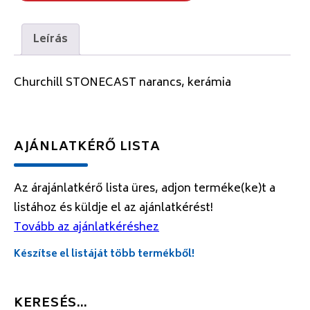
Leírás
Churchill STONECAST narancs, kerámia
AJÁNLATKÉRŐ LISTA
Az árajánlatkérő lista üres, adjon terméke(ke)t a
listához és küldje el az ajánlatkérést!
Tovább az ajánlatkéréshez
Készítse el listáját több termékből!
KERESÉS…