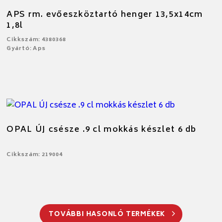
APS rm. evőeszköztartó henger 13,5x14cm
1,8l
Cikkszám: 4380368
Gyártó: Aps
OPAL ÚJ csésze .9 cl mokkás készlet 6 db
Cikkszám: 219004
TOVÁBBI HASONLÓ TERMÉKEK