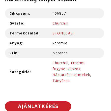
háromszög tányér 31,1cm
Cikkszám:
406857
Gyártó:
Churchill
Termékcsalád:
STONECAST
Anyag:
kerámia
Szín:
Narancs
Churchill
,
Éttermi
fogyóeszközök
,
Kategória:
Háztartási termékek
,
Tányérok
AJÁNLATKÉRÉS