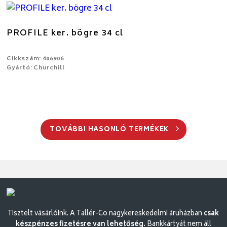
PROFILE ker. bögre 34 cl
Cikkszám: 406906
Gyártó: Churchill
TOVÁBBI HASONLÓ TERMÉKEK
Tisztelt vásárlóink. A Tallér-Co nagykereskedelmi áruházban
csak
készpénzes fizetésre van lehetőség.
Bankkártyát nem áll