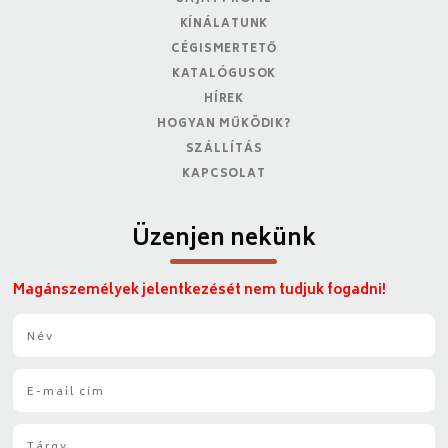
KÍNÁLATUNK
CÉGISMERTETŐ
KATALÓGUSOK
HÍREK
HOGYAN MŰKÖDIK?
SZÁLLÍTÁS
KAPCSOLAT
Üzenjen nekünk
Magánszemélyek jelentkezését nem tudjuk fogadni!
N
é
v
E
*
-
m
T
a