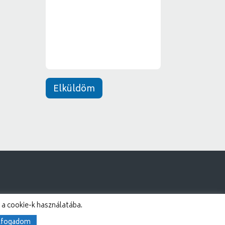
e
*
n
e
t
*
Elküldöm
 a cookie-k használatába.
lfogadom