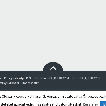
t, Kunigunda útja 41/A
Telefon: +36 (1) 388 0244
Fax: +36 (1) 388 0245
i nyilatkozat
Impresszum
 Oldalunk cookie-kat használ. Honlapunkra látogatva Ön beleegyezik
szleteket az adatvédelmi szabályzat oldalon olvashat:
Részletek
E