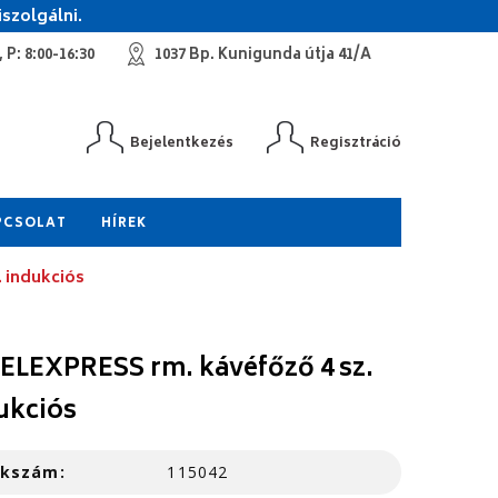
szolgálni.
 P: 8:00-16:30
1037 Bp. Kunigunda útja 41/A
Bejelentkezés
Regisztráció
PCSOLAT
HÍREK
 indukciós
ELEXPRESS rm. kávéfőző 4 sz.
ukciós
kkszám:
115042