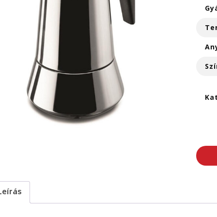
Gy
Te
An
Szí
Ka
Leírás