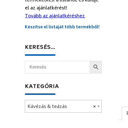
terméke(ke)t a listához és küldje
el az ajánlatkérést!
Tovább az ajánlatkéréshez
Készítse el listáját több termékből!
KERESÉS…
KATEGÓRIA
Kávézás & teázás
×