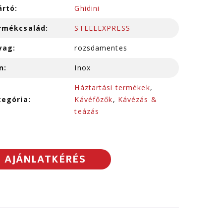
ártó:
Ghidini
rmékcsalád:
STEELEXPRESS
yag:
rozsdamentes
n:
Inox
Háztartási termékek
,
tegória:
Kávéfőzők
,
Kávézás &
teázás
AJÁNLATKÉRÉS