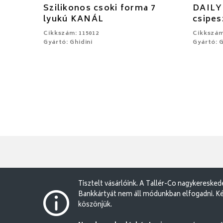
Szilikonos csoki forma 7
DAILY
lyukú KANÁL
csipe
Cikkszám: 115012
Cikkszám
Gyártó: Ghidini
Gyártó: G
Tisztelt vásárlóink. A Tallér-Co nagykereske
Bankkártyát nem áll módunkban elfogadni. Ké
köszönjük.