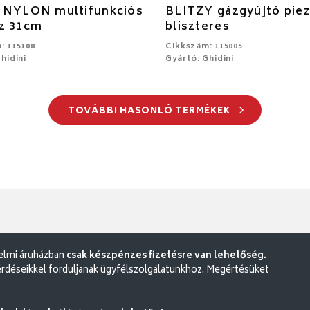
 NYLON multifunkciós
BLITZY gázgyújtó pie
sz 31cm
bliszteres
: 115108
Cikkszám: 115005
hidini
Gyártó: Ghidini
TOVÁBBI HASONLÓ TERMÉKEK
delmi áruházban
csak készpénzes fizetésre van lehetőség.
rdéseikkel forduljanak ügyfélszolgálatunkhoz. Megértésüket