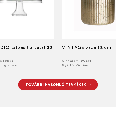
IO talpas tortatál 32
VINTAGE váza 18 cm
: 186072
Cikkszám: 297254
Borgonovo
Gyártó: Vidrios
TOVÁBBI HASONLÓ TERMÉKEK