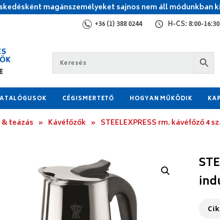
kedésként magánszemélyeket sajnos nem áll módunkban ki
+36 (1) 388 0244
H-CS: 8:00-16:30,
ATALÓGUSOK
CÉGISMERTETŐ
HOGYAN MŰKÖDIK
KA
 & teázás
»
Kávéfőzők
»
STEELEXPRESS rm. kávéfőző 4 sz.
STE
ind
Ci