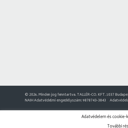
© 2026. Minden jog fenntartva. TALLÉR-CO. KFT. 1037 Budapes
NAIH Adatvédelmi engedélyszám: 9878743-3843
Adatvédelm
Adatvédelem és cookie-k:
További ré