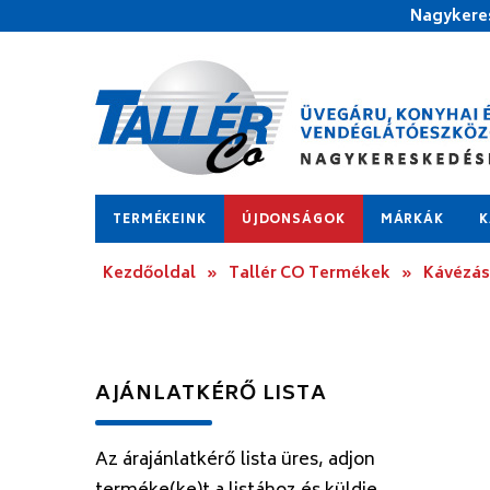
Nagykeres
TERMÉKEINK
ÚJDONSÁGOK
MÁRKÁK
K
Kezdőoldal
»
Tallér CO Termékek
»
Kávézás
AJÁNLATKÉRŐ LISTA
Az árajánlatkérő lista üres, adjon