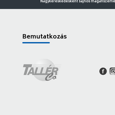
Nagykereskedésként sajnos magánszemély
Bemutatkozás