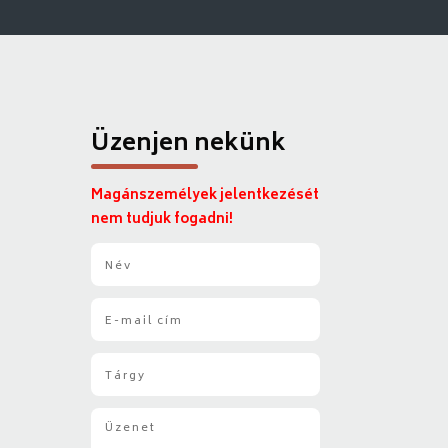
Üzenjen nekünk
Magánszemélyek jelentkezését
nem tudjuk fogadni!
N
é
v
E
*
-
m
T
a
á
i
r
l
Ü
g
*
z
y