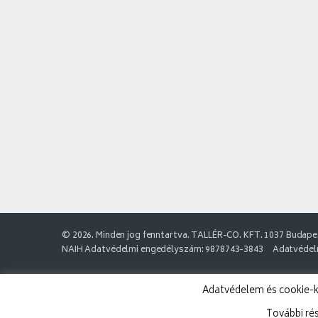
© 2026. Minden jog fenntartva. TALLÉR-CO. KFT. 1037 Budapes
NAIH Adatvédelmi engedélyszám: 9878743-3843
Adatvédelm
Adatvédelem és cookie-k:
További ré