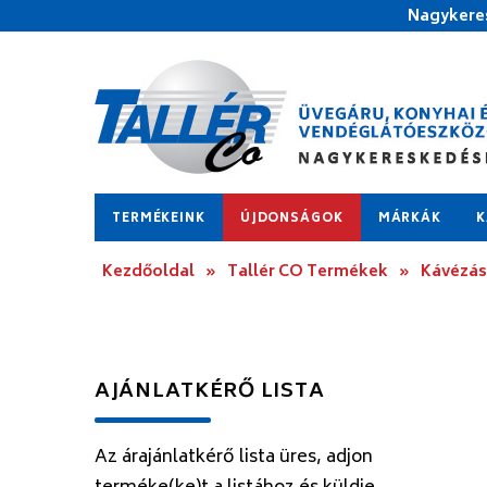
Nagykeres
TERMÉKEINK
ÚJDONSÁGOK
MÁRKÁK
K
Kezdőoldal
»
Tallér CO Termékek
»
Kávézás
AJÁNLATKÉRŐ LISTA
Az árajánlatkérő lista üres, adjon