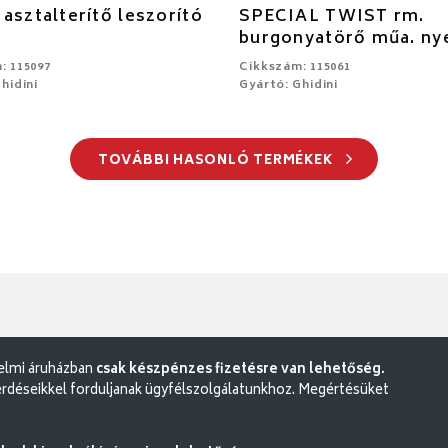
asztalterítő leszorító
SPECIAL TWIST rm.
burgonyatörő műa. ny
: 115097
Cikkszám: 115061
hidini
Gyártó: Ghidini
TOVÁBBI HASONLÓ TERMÉKEK
delmi áruházban
csak készpénzes fizetésre van lehetőség.
rdéseikkel forduljanak ügyfélszolgálatunkhoz. Megértésüket