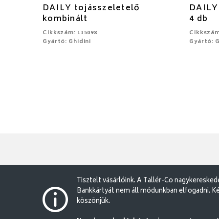
DAILY tojásszeletelő
DAILY 
kombinált
4 db
Cikkszám: 115098
Cikkszám
Gyártó: Ghidini
Gyártó: G
Tisztelt vásárlóink. A Tallér-Co nagykereske
Bankkártyát nem áll módunkban elfogadni. Ké
köszönjük.