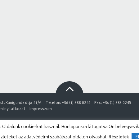
t, Kunigunda útja 41/A
Telefon: +36 (1) 388 0244
Fax: +36 (1) 388 0245
i nyilatkozat
Impresszum
 Oldalunk cookie-kat használ. Honlapunkra látogatva Ön beleegyezik
szleteket az adatvédelmi szabályzat oldalon olvashat:
Részletek
E