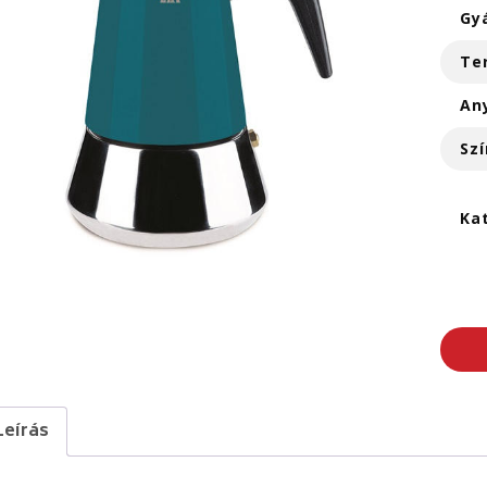
Gy
Te
An
Szí
Ka
Leírás