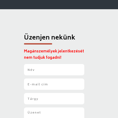
Üzenjen nekünk
Magánszemélyek jelentkezését
nem tudjuk fogadni!
N
é
v
E
*
-
m
T
a
á
i
r
l
Ü
g
*
z
y