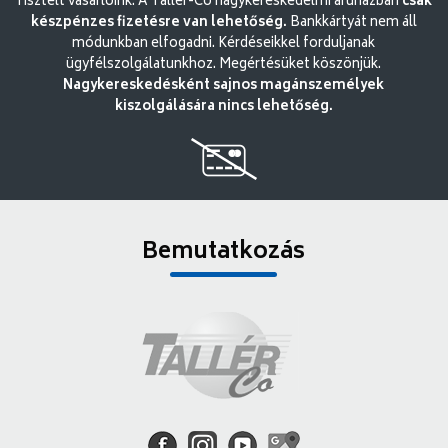
Tisztelt vásárlóink. A Tallér-Co nagykereskedelmi áruházban
csak
készpénzes fizetésre van lehetőség.
Bankkártyát nem áll
módunkban elfogadni. Kérdéseikkel forduljanak
ügyfélszolgálatunkhoz. Megértésüket köszönjük.
Nagykereskedésként sajnos magánszemélyek
kiszolgálására nincs lehetőség.
Bemutatkozás