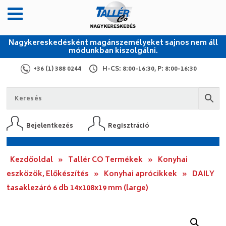
Nagykereskedésként magánszemélyeket sajnos nem áll
módunkban kiszolgálni.
+36 (1) 388 0244
H-CS: 8:00-16:30, P: 8:00-16:30
Bejelentkezés
Regisztráció
Kezdőoldal
»
Tallér CO Termékek
»
Konyhai
eszközök, Előkészítés
»
Konyhai aprócikkek
»
DAILY
tasaklezáró 6 db 14x108x19 mm (large)