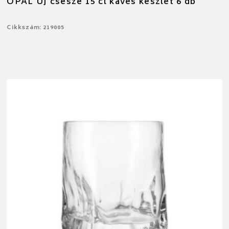
OPAL ÚJ csésze 15 cl kávés készlet 6 db
Cikkszám: 219005