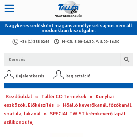
Nagykereskedésként magánszemélyeket sajnos nem áll
módunkban kiszolgálni.
+36 (1) 388 0244
H-CS: 8:00-16:30, P: 8:00-16:30
Bejelentkezés
Regisztráció
Kezdőoldal
»
Tallér CO Termékek
»
Konyhai
eszközök, Előkészítés
»
Hőálló keverőkanál, főzőkanál,
spatula, fakanál
»
SPECIAL TWIST krémkeverő lapát
szilikonos fej