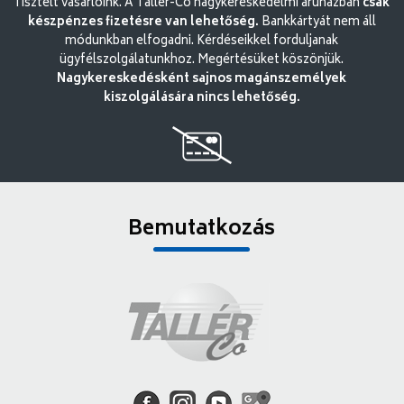
Tisztelt vásárlóink. A Tallér-Co nagykereskedelmi áruházban
csak
készpénzes fizetésre van lehetőség.
Bankkártyát nem áll
módunkban elfogadni. Kérdéseikkel forduljanak
ügyfélszolgálatunkhoz. Megértésüket köszönjük.
Nagykereskedésként sajnos magánszemélyek
kiszolgálására nincs lehetőség.
Bemutatkozás