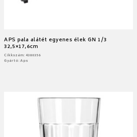
APS pala alátét egyenes élek GN 1/3
32,5×17,6cm
Cikkszám: 4380356
Gyártó: Aps