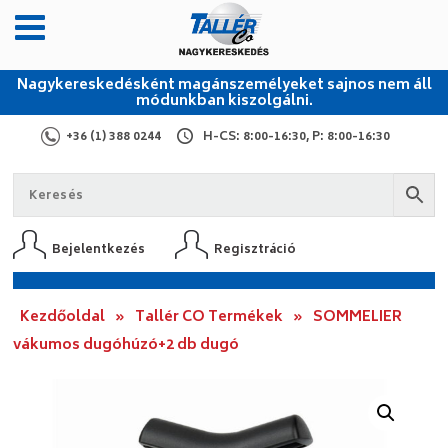
Nagykereskedésként magánszemélyeket sajnos nem áll
módunkban kiszolgálni.
+36 (1) 388 0244
H-CS: 8:00-16:30, P: 8:00-16:30
Bejelentkezés
Regisztráció
Kezdőoldal
»
Tallér CO Termékek
»
SOMMELIER
vákumos dugóhúzó+2 db dugó