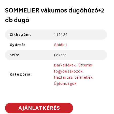
SOMMELIER vákumos dugóhúzó+2
db dugó
Cikkszám:
115126
Gyártó:
Ghidini
Szín:
Fekete
Bárkellékek
,
Éttermi
fogyóeszközök
,
Kategória:
Háztartási termékek
,
Újdonságok
AJÁNLATKÉRÉS