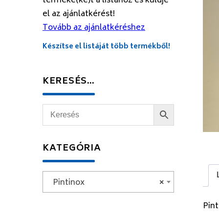
terméke(ke)t a listához és küldje
el az ajánlatkérést!
Tovább az ajánlatkéréshez
Készítse el listáját több termékből!
KERESÉS…
KATEGÓRIA
Pintinox
×
Pin