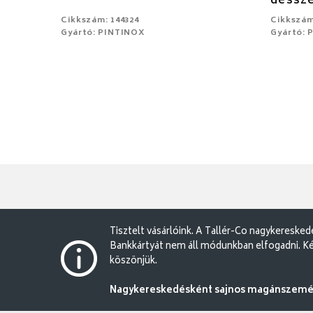
dessz
Cikkszám: 144324
Cikkszám
Gyártó: PINTINOX
Gyártó: 
Tisztelt vásárlóink. A Tallér-Co nagykereske
Bankkártyát nem áll módunkban elfogadni. Ké
köszönjük.
Nagykereskedésként sajnos magánszemély