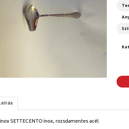
Te
An
Szí
Ka
Leírás
tinox SETTECENTO inox, rozsdamentes acél