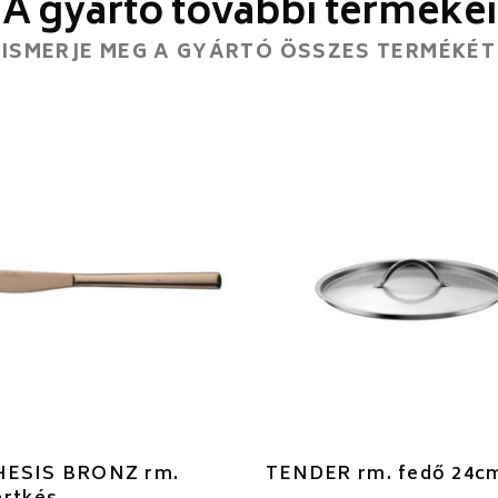
A gyártó további termékei
ISMERJE MEG A GYÁRTÓ ÖSSZES TERMÉKÉT
ESIS BRONZ rm.
TENDER rm. fedő 24c