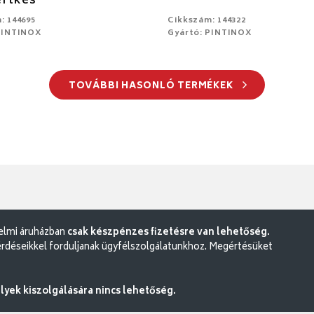
ertkés
: 144695
Cikkszám: 144322
PINTINOX
Gyártó: PINTINOX
TOVÁBBI HASONLÓ TERMÉKEK
delmi áruházban
csak készpénzes fizetésre van lehetőség.
rdéseikkel forduljanak ügyfélszolgálatunkhoz. Megértésüket
ek kiszolgálására nincs lehetőség.