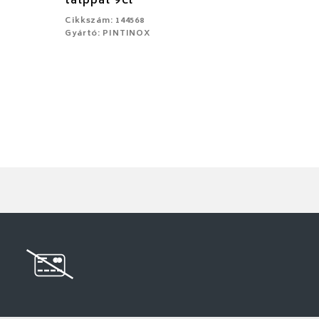
talppal 9cl
Cikkszám: 144568
Gyártó: PINTINOX