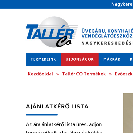
Nagykeres
TERMÉKEINK
ÚJDONSÁGOK
MÁRKÁK
K
Kezdőoldal
»
Tallér CO Termékek
»
Evőesz
AJÁNLATKÉRŐ LISTA
Az árajánlatkérő lista üres, adjon