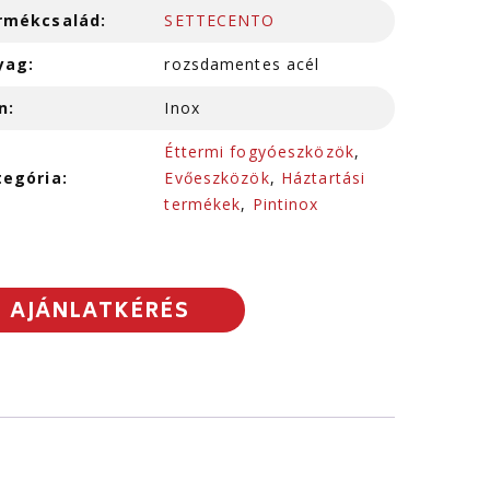
rmékcsalád:
SETTECENTO
yag:
rozsdamentes acél
n:
Inox
Éttermi fogyóeszközök
,
tegória:
Evőeszközök
,
Háztartási
termékek
,
Pintinox
AJÁNLATKÉRÉS