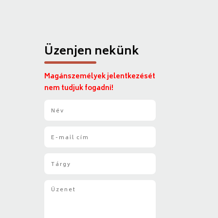
Üzenjen nekünk
Magánszemélyek jelentkezését
nem tudjuk fogadni!
N
é
v
E
*
-
m
T
a
á
i
r
l
Ü
g
*
z
y
e
*
n