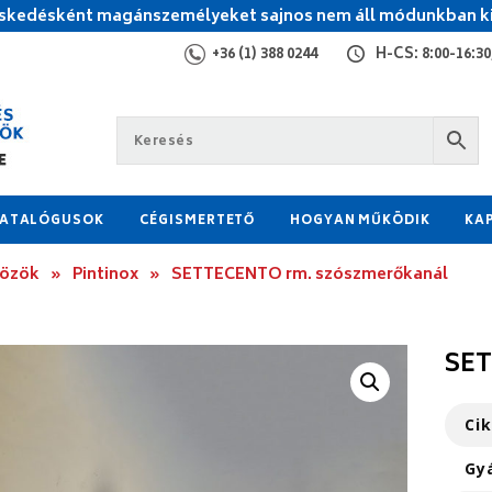
kedésként magánszemélyeket sajnos nem áll módunkban ki
+36 (1) 388 0244
H-CS: 8:00-16:30,
ATALÓGUSOK
CÉGISMERTETŐ
HOGYAN MŰKÖDIK
KA
közök
»
Pintinox
»
SETTECENTO rm. szószmerőkanál
SET
Ci
Gy