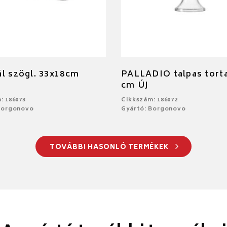
l szögl. 33x18cm
PALLADIO talpas torta
cm ÚJ
: 186073
Cikkszám: 186072
Borgonovo
Gyártó: Borgonovo
TOVÁBBI HASONLÓ TERMÉKEK