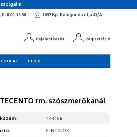
szolgálni.
 P: 8:00-16:30
1037 Bp. Kunigunda útja 41/A
Bejelentkezés
Regisztráció
PCSOLAT
HÍREK
TECENTO rm. szószmerőkanál
kkszám:
144188
ártó:
PINTINOX