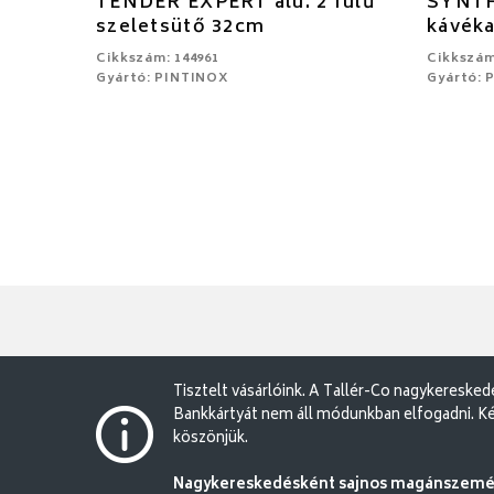
TENDER EXPERT alu. 2 fülű
SYNTH
szeletsütő 32cm
kávéka
Cikkszám: 144961
Cikkszám
Gyártó: PINTINOX
Gyártó: 
Tisztelt vásárlóink. A Tallér-Co nagykereske
Bankkártyát nem áll módunkban elfogadni. Ké
köszönjük.
Nagykereskedésként sajnos magánszemély