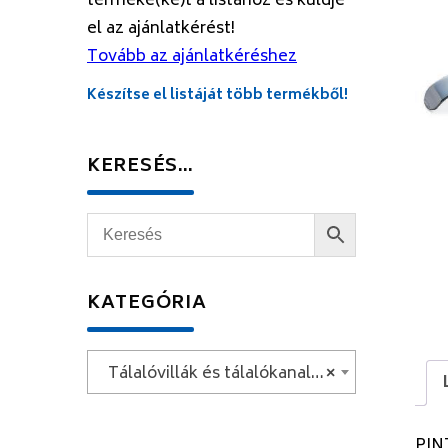
terméke(ke)t a listához és küldje
el az ajánlatkérést!
Tovább az ajánlatkéréshez
Készítse el listáját több termékből!
KERESÉS…
KATEGÓRIA
Tálalóvillák és tálalókanalak
×
PIN