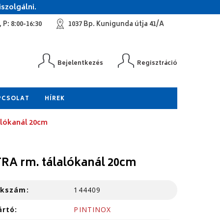
szolgálni.
 P: 8:00-16:30
1037 Bp. Kunigunda útja 41/A
Bejelentkezés
Regisztráció
PCSOLAT
HÍREK
alókanál 20cm
RA rm. tálalókanál 20cm
kkszám:
144409
ártó:
PINTINOX