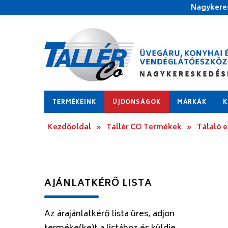
Nagykeres
TERMÉKEINK
ÚJDONSÁGOK
MÁRKÁK
K
Kezdőoldal
»
Tallér CO Termékek
»
Tálaló 
AJÁNLATKÉRŐ LISTA
Az árajánlatkérő lista üres, adjon