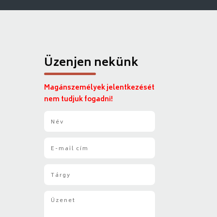
Üzenjen nekünk
Magánszemélyek jelentkezését
nem tudjuk fogadni!
N
é
v
E
*
-
m
T
a
á
i
r
l
Ü
g
*
z
y
e
*