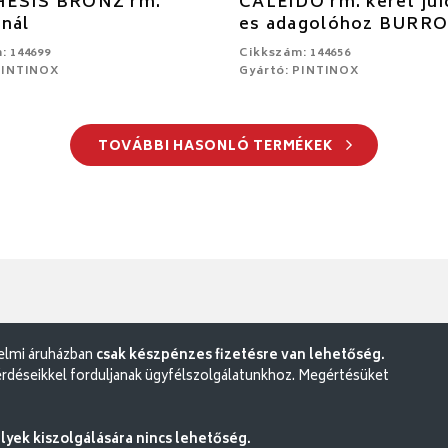
ESIS BRONZ rm.
CALEIDO rm. keret jui
nál
es adagolóhoz BURR
: 144699
Cikkszám: 144656
PINTINOX
Gyártó: PINTINOX
TOVÁBBI HASONLÓ TERMÉKEK
delmi áruházban
csak készpénzes fizetésre van lehetőség.
rdéseikkel forduljanak ügyfélszolgálatunkhoz. Megértésüket
ek kiszolgálására nincs lehetőség.