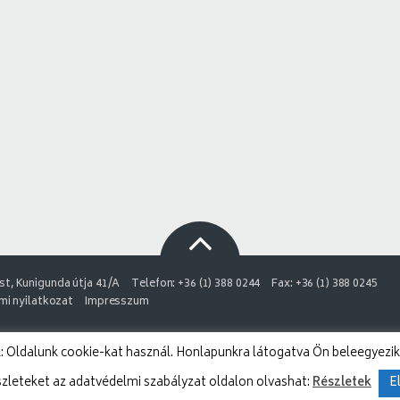
t, Kunigunda útja 41/A
Telefon: +36 (1) 388 0244
Fax: +36 (1) 388 0245
i nyilatkozat
Impresszum
 Oldalunk cookie-kat használ. Honlapunkra látogatva Ön beleegyezik
szleteket az adatvédelmi szabályzat oldalon olvashat:
Részletek
E