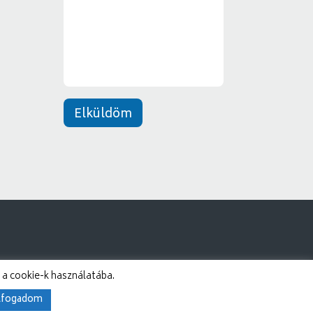
n
e
t
*
Elküldöm
 a cookie-k használatába.
lfogadom