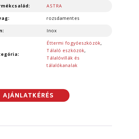
rmékcsalád:
ASTRA
yag:
rozsdamentes
n:
Inox
Éttermi fogyóeszközök
,
Tálaló eszközök
,
tegória:
Tálalóvillák és
tálalókanalak
AJÁNLATKÉRÉS