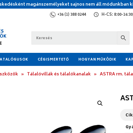
kedésként magánszemélyeket sajnos nem áll módunkban ki
+36 (1) 388 0244
H-CS: 8:00-16:30,
ATALÓGUSOK
CÉGISMERTETŐ
HOGYAN MŰKÖDIK
KA
eszközök
»
Tálalóvillák és tálalókanalak
»
ASTRA rm. tál
AST
Ci
Gy