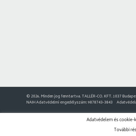
© 2026. Minden jog fenntartva. TALLÉR-CO. KFT. 1037 Budapes
NAIH Adatvédelmi engedélyszám: 9878743-3843
Adatvédelm
Adatvédelem és cookie-k:
További ré