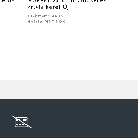
ce 7l-
BUFFET 2010 rm. zöldséges
O
4r.+fa keret ÚJ
Cikkszám: 144646
Gyártó: PINTINOX