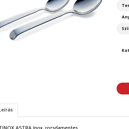
Te
An
Szí
Ka
Leírás
TINOX ASTRA Inox, rozsdamentes