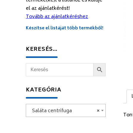
terméke(ke)t a listához és küldje
el az ajánlatkérést!
Tovább az ajánlatkéréshez
Készítse el listáját több termékből!
KERESÉS…
KATEGÓRIA
Saláta centrifuga
×
Tont