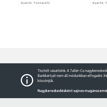
Gyártó: Tontarelli
Gyártó: T
Tisztelt vásárlóink. A Tallér-Co nagykereske
Bankkártyát nem áll módunkban elfogadni. Ké
köszönjük.
Nagykereskedésként sajnos magánszemély