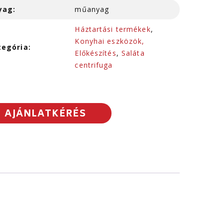
yag:
műanyag
Háztartási termékek
,
Konyhai eszközök,
tegória:
Előkészítés
,
Saláta
centrifuga
AJÁNLATKÉRÉS