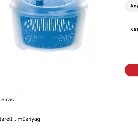
An
Ka
Leírás
arelli , műanyag