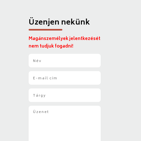
Üzenjen nekünk
Magánszemélyek jelentkezését
nem tudjuk fogadni!
N
é
v
E
*
-
m
T
a
á
i
r
l
Ü
g
*
z
y
e
*
n
e
t