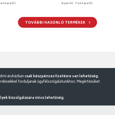
ontarelli
Gyártó: Tontarelli
TOVÁBBI HASONLÓ TERMÉKEK
delmi áruházban
csak készpénzes fizetésre van lehetőség.
rdéseikkel forduljanak ügyfélszolgálatunkhoz. Megértésüket
ek kiszolgálására nincs lehetőség.