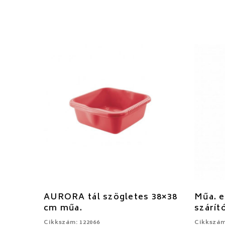
AURORA tál szögletes 38×38
Műa. 
cm műa.
szárít
Cikkszám: 122066
Cikkszám