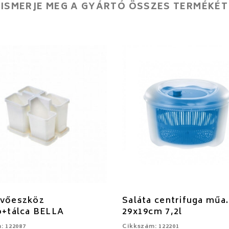
ISMERJE MEG A GYÁRTÓ ÖSSZES TERMÉKÉT
evőeszköz
Saláta centrifuga műa.
ó+tálca BELLA
29x19cm 7,2l
: 122087
Cikkszám: 122201