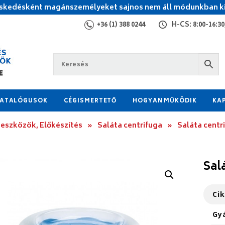
kedésként magánszemélyeket sajnos nem áll módunkban ki
+36 (1) 388 0244
H-CS: 8:00-16:30,
ATALÓGUSOK
CÉGISMERTETŐ
HOGYAN MŰKÖDIK
KA
 eszközök, Előkészítés
»
Saláta centrifuga
»
Saláta centr
Sal
Ci
Gy