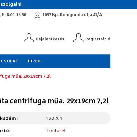
szolgálni.
 P: 8:00-16:30
1037 Bp. Kunigunda útja 41/A
Bejelentkezés
Regisztráció
PCSOLAT
HÍREK
ifuga műa. 29x19cm 7,2l
áta centrifuga műa. 29x19cm 7,2l
kkszám:
122201
ártó:
Tontarelli