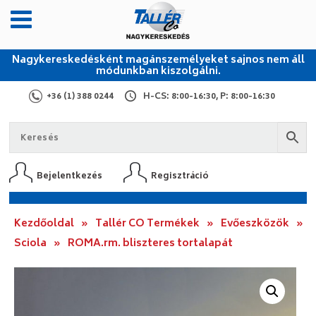
Nagykereskedésként magánszemélyeket sajnos nem áll
módunkban kiszolgálni.
+36 (1) 388 0244
H-CS: 8:00-16:30, P: 8:00-16:30
Bejelentkezés
Regisztráció
Kezdőoldal
»
Tallér CO Termékek
»
Evőeszközök
»
Sciola
»
ROMA.rm. bliszteres tortalapát