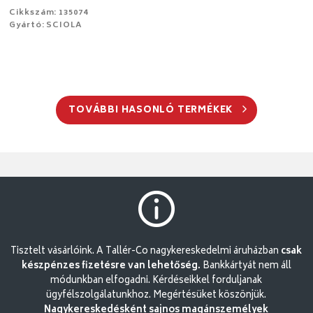
Cikkszám: 135074
Gyártó: SCIOLA
TOVÁBBI HASONLÓ TERMÉKEK
Tisztelt vásárlóink. A Tallér-Co nagykereskedelmi áruházban
csak
készpénzes fizetésre van lehetőség.
Bankkártyát nem áll
módunkban elfogadni. Kérdéseikkel forduljanak
ügyfélszolgálatunkhoz. Megértésüket köszönjük.
Nagykereskedésként sajnos magánszemélyek