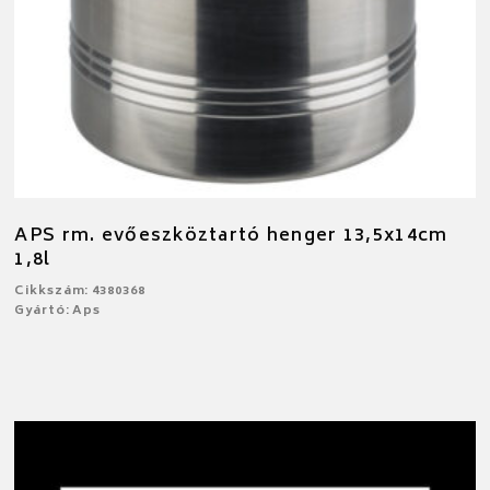
APS rm. evőeszköztartó henger 13,5x14cm
1,8l
Cikkszám: 4380368
Gyártó: Aps