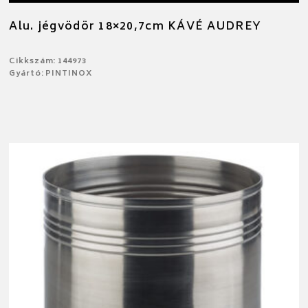
Alu. jégvödör 18×20,7cm KÁVÉ AUDREY
Cikkszám: 144973
Gyártó: PINTINOX