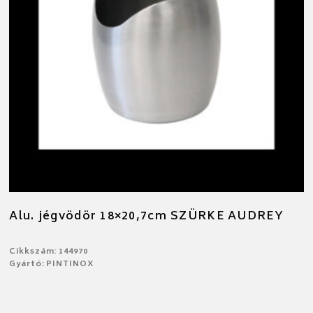
Alu. jégvödör 18×20,7cm SZÜRKE AUDREY
Cikkszám: 144970
Gyártó: PINTINOX