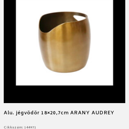
Alu. jégvödör 18×20,7cm ARANY AUDREY
Cikkszám: 144971