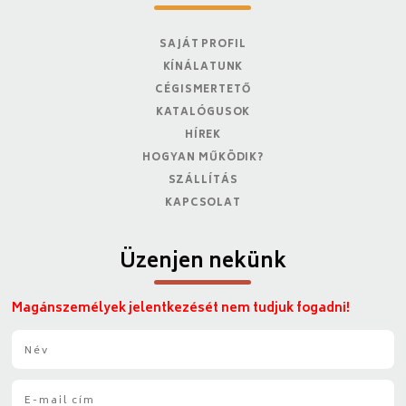
SAJÁT PROFIL
KÍNÁLATUNK
CÉGISMERTETŐ
KATALÓGUSOK
HÍREK
HOGYAN MŰKÖDIK?
SZÁLLÍTÁS
KAPCSOLAT
Üzenjen nekünk
Magánszemélyek jelentkezését nem tudjuk fogadni!
N
é
v
E
*
-