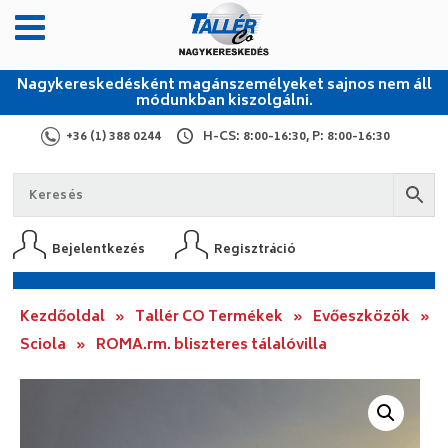
Nagykereskedésként magánszemélyeket sajnos nem áll
módunkban kiszolgálni.
+36 (1) 388 0244
H-CS: 8:00-16:30, P: 8:00-16:30
Bejelentkezés
Regisztráció
Kezdőoldal
»
Tallér CO Termékek
»
Evőeszközök
»
Sciola
»
ROMA.rm. bliszteres tálalóvilla