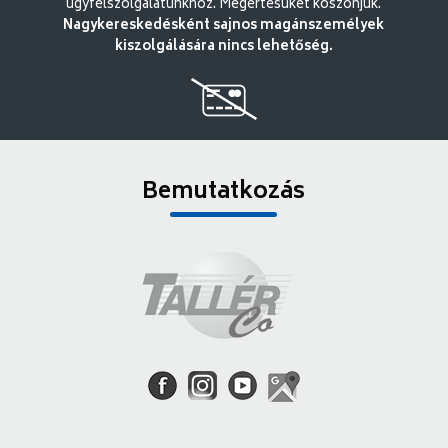
ügyfélszolgálatunkhoz. Megértésüket köszönjük.
Nagykereskedésként sajnos magánszemélyek
kiszolgálására nincs lehetőség.
Bemutatkozás