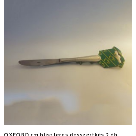
OXFORD rm.bliszteres desszertkés 2 db