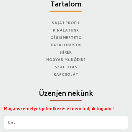
Tartalom
SAJÁT PROFIL
KÍNÁLATUNK
CÉGISMERTETŐ
KATALÓGUSOK
HÍREK
HOGYAN MŰKÖDIK?
SZÁLLÍTÁS
KAPCSOLAT
Üzenjen nekünk
Magánszemélyek jelentkezését nem tudjuk fogadni!
N
é
v