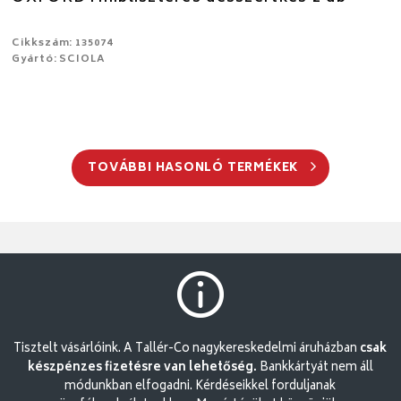
Cikkszám: 135074
Gyártó: SCIOLA
TOVÁBBI HASONLÓ TERMÉKEK
Tisztelt vásárlóink. A Tallér-Co nagykereskedelmi áruházban
csak
készpénzes fizetésre van lehetőség.
Bankkártyát nem áll
módunkban elfogadni. Kérdéseikkel forduljanak