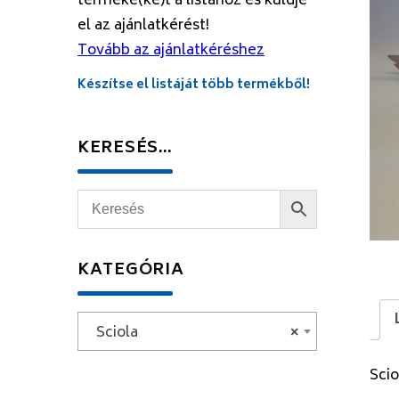
terméke(ke)t a listához és küldje
el az ajánlatkérést!
Tovább az ajánlatkéréshez
Készítse el listáját több termékből!
KERESÉS…
KATEGÓRIA
Sciola
×
Sci