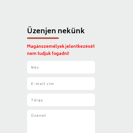
Üzenjen nekünk
Magánszemélyek jelentkezését
nem tudjuk fogadni!
N
é
v
E
*
-
m
T
a
á
i
r
l
Ü
g
*
z
y
e
*
n