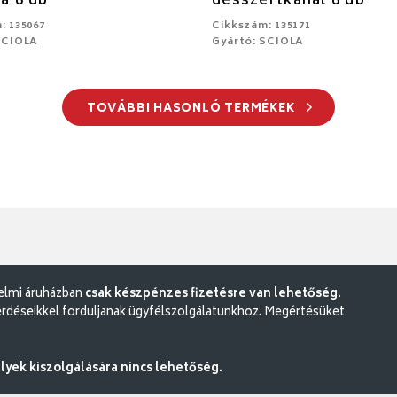
la 6 db
desszertkanál 6 db
: 135067
Cikkszám: 135171
SCIOLA
Gyártó: SCIOLA
TOVÁBBI HASONLÓ TERMÉKEK
delmi áruházban
csak készpénzes fizetésre van lehetőség.
rdéseikkel forduljanak ügyfélszolgálatunkhoz. Megértésüket
ek kiszolgálására nincs lehetőség.