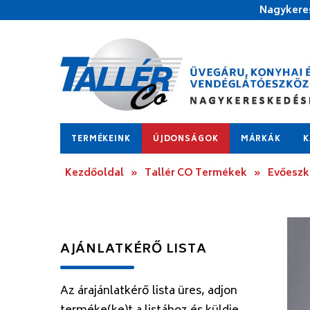
Nagykeres
TERMÉKEINK
ÚJDONSÁGOK
MÁRKÁK
K
Kezdőoldal
»
Tallér CO Termékek
»
Evőesz
AJÁNLATKÉRŐ LISTA
Az árajánlatkérő lista üres, adjon