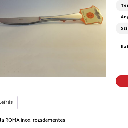
Te
An
Szí
Ka
Leírás
ola ROMA inox, rozsdamentes