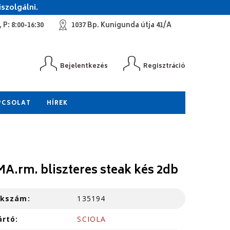
szolgálni.
 P: 8:00-16:30
1037 Bp. Kunigunda útja 41/A
Bejelentkezés
Regisztráció
PCSOLAT
HÍREK
A.rm. bliszteres steak kés 2db
kkszám:
135194
ártó:
SCIOLA