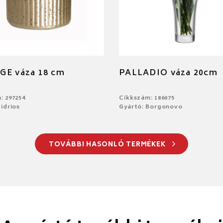
GE váza 18 cm
PALLADIO váza 20cm
: 297254
Cikkszám: 186075
idrios
Gyártó: Borgonovo
TOVÁBBI HASONLÓ TERMÉKEK