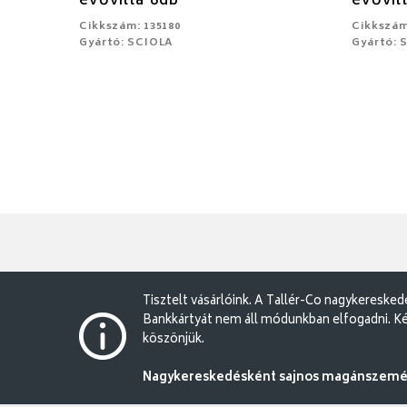
evővilla 6db
evővil
Cikkszám: 135180
Cikkszám
Gyártó: SCIOLA
Gyártó: 
Tisztelt vásárlóink. A Tallér-Co nagykereske
Bankkártyát nem áll módunkban elfogadni. Ké
köszönjük.
Nagykereskedésként sajnos magánszemély