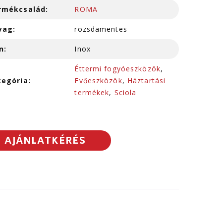
rmékcsalád:
ROMA
yag:
rozsdamentes
n:
Inox
Éttermi fogyóeszközök
,
tegória:
Evőeszközök
,
Háztartási
termékek
,
Sciola
AJÁNLATKÉRÉS