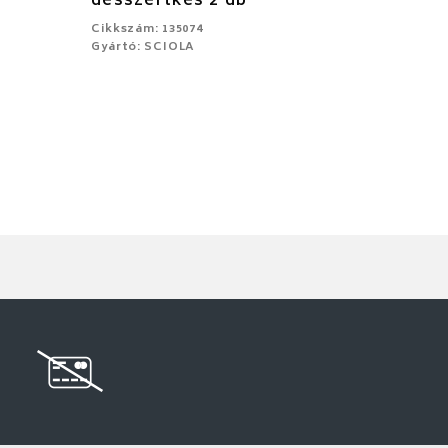
desszertkés 2 db
Cikkszám: 135074
Gyártó: SCIOLA