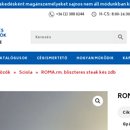
kedésként magánszemélyeket sajnos nem áll módunkban ki
+36 (1) 388 0244
H-CS: 8:00-16:30,
ATALÓGUSOK
CÉGISMERTETŐ
HOGYAN MŰKÖDIK
KA
közök
»
Sciola
»
ROMA.rm. bliszteres steak kés 2db
ROM
Ci
Gy