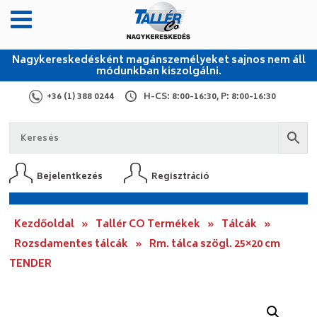
Nagykereskedésként magánszemélyeket sajnos nem áll
módunkban kiszolgálni.
+36 (1) 388 0244
H-CS: 8:00-16:30, P: 8:00-16:30
Bejelentkezés
Regisztráció
Kezdőoldal
»
Tallér CO Termékek
»
Tálcák
»
Rozsdamentes tálcák
»
Rm. tálca szögl. 25×20 cm
TENDER