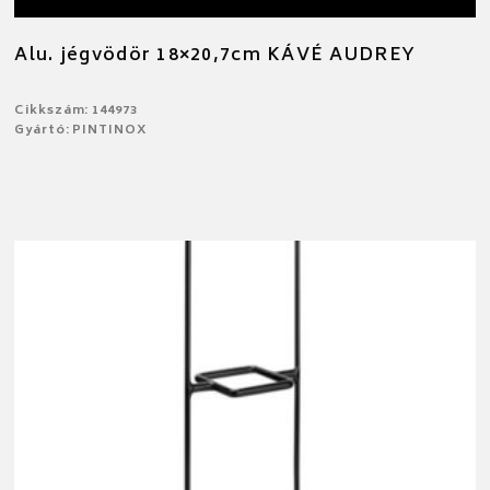
Alu. jégvödör 18×20,7cm KÁVÉ AUDREY
Cikkszám: 144973
Gyártó: PINTINOX