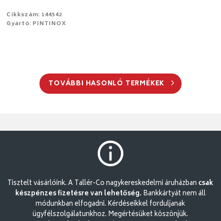
Cikkszám: 144542
Gyártó: PINTINOX
TOVÁBBI HASONLÓ TERMÉKEK
Tisztelt vásárlóink. A Tallér-Co nagykereskedelmi áruházban
csak
készpénzes fizetésre van lehetőség.
Bankkártyát nem áll
módunkban elfogadni. Kérdéseikkel forduljanak
ügyfélszolgálatunkhoz. Megértésüket köszönjük.