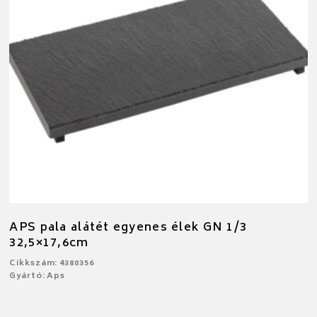
APS pala alátét egyenes élek GN 1/3
32,5×17,6cm
Cikkszám: 4380356
Gyártó: Aps