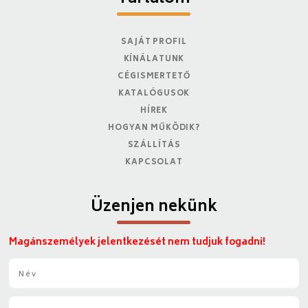
SAJÁT PROFIL
KÍNÁLATUNK
CÉGISMERTETŐ
KATALÓGUSOK
HÍREK
HOGYAN MŰKÖDIK?
SZÁLLÍTÁS
KAPCSOLAT
Üzenjen nekünk
Magánszemélyek jelentkezését nem tudjuk fogadni!
N
é
v
E
*