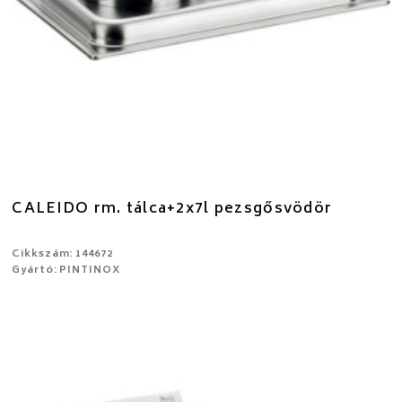
CALEIDO rm. tálca+2x7l pezsgősvödör
Cikkszám: 144672
Gyártó: PINTINOX