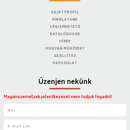
SAJÁT PROFIL
KÍNÁLATUNK
CÉGISMERTETŐ
KATALÓGUSOK
HÍREK
HOGYAN MŰKÖDIK?
SZÁLLÍTÁS
KAPCSOLAT
Üzenjen nekünk
Magánszemélyek jelentkezését nem tudjuk fogadni!
N
é
v
E
*
-