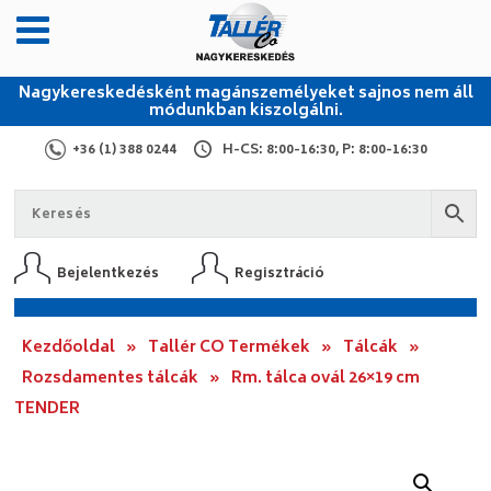
Nagykereskedésként magánszemélyeket sajnos nem áll
módunkban kiszolgálni.
+36 (1) 388 0244
H-CS: 8:00-16:30, P: 8:00-16:30
Bejelentkezés
Regisztráció
Kezdőoldal
»
Tallér CO Termékek
»
Tálcák
»
Rozsdamentes tálcák
»
Rm. tálca ovál 26×19 cm
TENDER