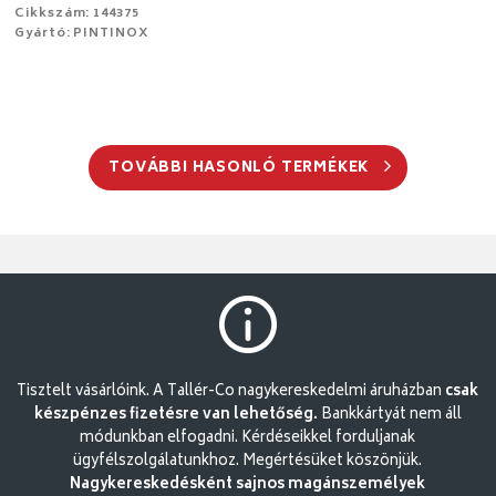
Cikkszám: 144375
Gyártó: PINTINOX
TOVÁBBI HASONLÓ TERMÉKEK
Tisztelt vásárlóink. A Tallér-Co nagykereskedelmi áruházban
csak
készpénzes fizetésre van lehetőség.
Bankkártyát nem áll
módunkban elfogadni. Kérdéseikkel forduljanak
ügyfélszolgálatunkhoz. Megértésüket köszönjük.
Nagykereskedésként sajnos magánszemélyek