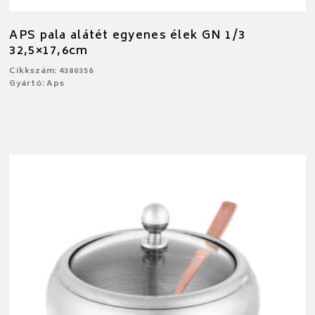
APS pala alátét egyenes élek GN 1/3
32,5×17,6cm
Cikkszám: 4380356
Gyártó: Aps