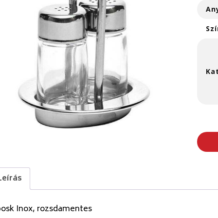
An
Szí
Ka
Leírás
bosk Inox, rozsdamentes