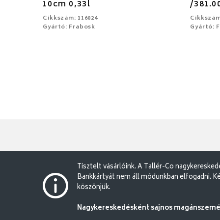
10cm 0,33l
/381.00
Cikkszám: 116024
Cikkszám
Gyártó: Frabosk
Gyártó: 
Tisztelt vásárlóink. A Tallér-Co nagykereske
Bankkártyát nem áll módunkban elfogadni. Ké
köszönjük.
Nagykereskedésként sajnos magánszemély