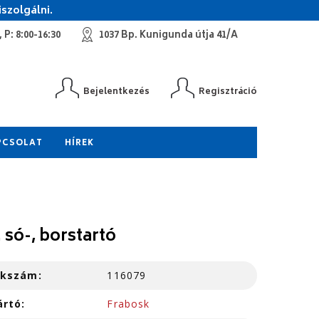
szolgálni.
 P: 8:00-16:30
1037 Bp. Kunigunda útja 41/A
Bejelentkezés
Regisztráció
PCSOLAT
HÍREK
 só-, borstartó
kkszám:
116079
ártó:
Frabosk