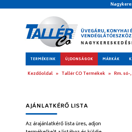
Nagykeres
TERMÉKEINK
ÚJDONSÁGOK
MÁRKÁK
K
Kezdőoldal
»
Tallér CO Termékek
»
Rm. só-,
AJÁNLATKÉRŐ LISTA
Az árajánlatkérő lista üres, adjon