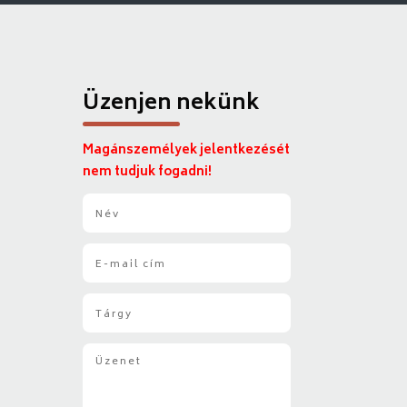
Üzenjen nekünk
Magánszemélyek jelentkezését
nem tudjuk fogadni!
N
é
v
E
*
-
m
T
a
á
i
r
l
Ü
g
*
z
y
e
*
n