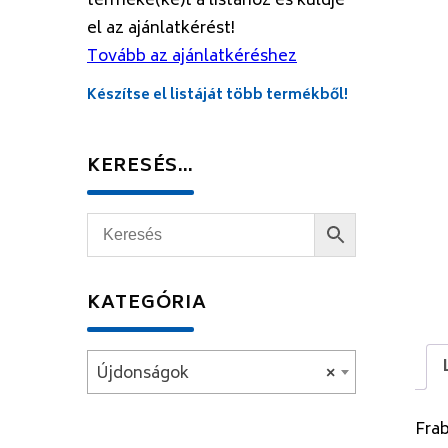
terméke(ke)t a listához és küldje
el az ajánlatkérést!
Tovább az ajánlatkéréshez
Készítse el listáját több termékből!
KERESÉS…
KATEGÓRIA
Újdonságok
×
Fra