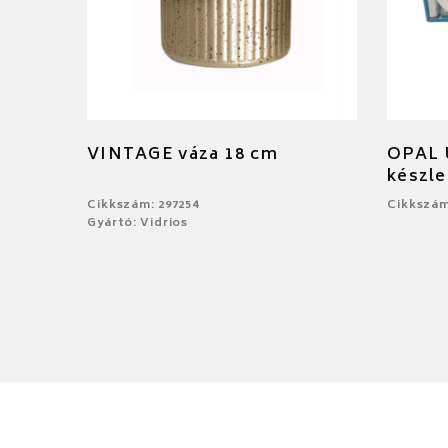
VINTAGE váza 18 cm
OPAL Ú
készle
Cikkszám: 297254
Cikkszám
Gyártó: Vidrios