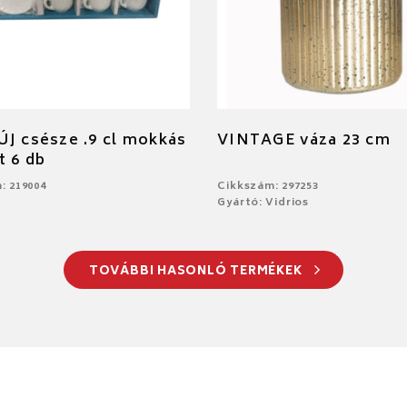
J csésze .9 cl mokkás
VINTAGE váza 23 cm
t 6 db
: 219004
Cikkszám: 297253
Gyártó: Vidrios
TOVÁBBI HASONLÓ TERMÉKEK