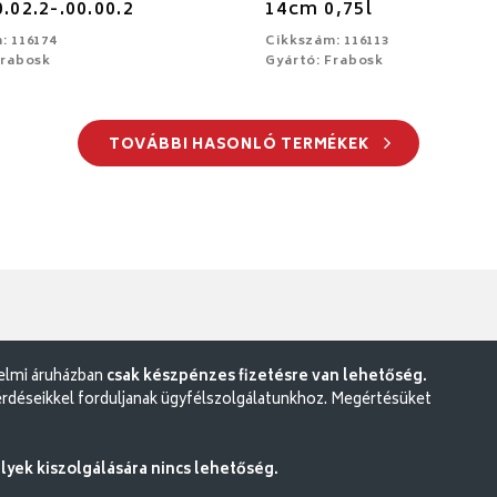
.02.2-.00.00.2
14cm 0,75l
: 116174
Cikkszám: 116113
Frabosk
Gyártó: Frabosk
TOVÁBBI HASONLÓ TERMÉKEK
delmi áruházban
csak készpénzes fizetésre van lehetőség.
rdéseikkel forduljanak ügyfélszolgálatunkhoz. Megértésüket
ek kiszolgálására nincs lehetőség.