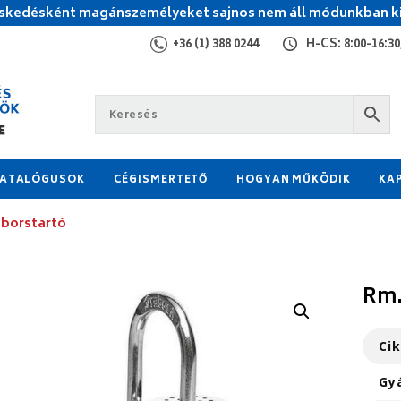
kedésként magánszemélyeket sajnos nem áll módunkban ki
+36 (1) 388 0244
H-CS: 8:00-16:30,
ATALÓGUSOK
CÉGISMERTETŐ
HOGYAN MŰKÖDIK
KA
 borstartó
Rm.
Ci
Gy