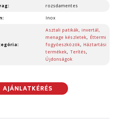
yag:
rozsdamentes
n:
Inox
Asztali patikák, invertál,
menage készletek
,
Éttermi
tegória:
fogyóeszközök
,
Háztartási
termékek
,
Terítés
,
Újdonságok
AJÁNLATKÉRÉS