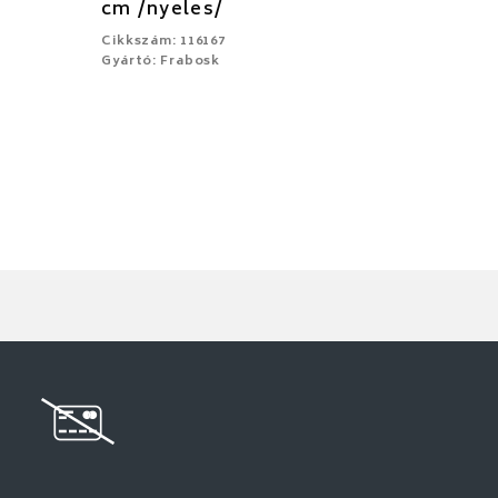
cm /nyeles/
Cikkszám: 116167
Gyártó: Frabosk