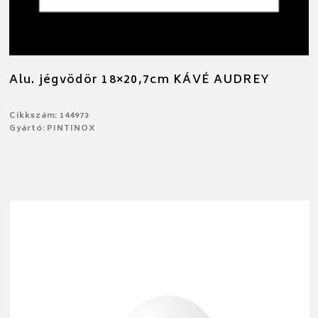
Alu. jégvödör 18×20,7cm KÁVÉ AUDREY
Cikkszám: 144973
Gyártó: PINTINOX