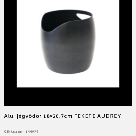
Alu. jégvödör 18×20,7cm FEKETE AUDREY
Cikkszám: 144974