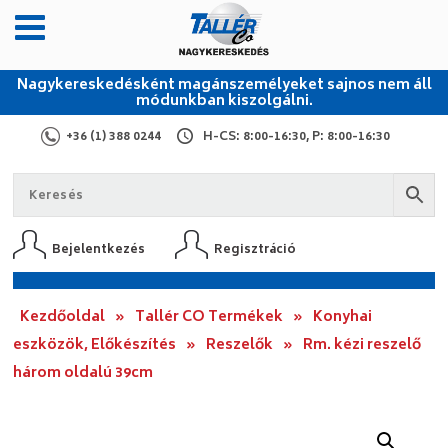
Nagykereskedésként magánszemélyeket sajnos nem áll
módunkban kiszolgálni.
+36 (1) 388 0244
H-CS: 8:00-16:30, P: 8:00-16:30
Bejelentkezés
Regisztráció
Kezdőoldal
»
Tallér CO Termékek
»
Konyhai
eszközök, Előkészítés
»
Reszelők
»
Rm. kézi reszelő
három oldalú 39cm