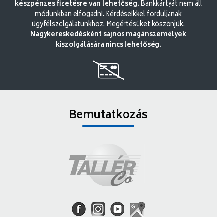
készpénzes fizetésre van lehetőség.
Bankkártyát nem áll
módunkban elfogadni. Kérdéseikkel forduljanak
ügyfélszolgálatunkhoz. Megértésüket köszönjük.
Nagykereskedésként sajnos magánszemélyek
kiszolgálására nincs lehetőség.
Bemutatkozás