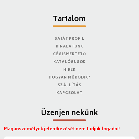
Tartalom
SAJÁT PROFIL
KÍNÁLATUNK
CÉGISMERTETŐ
KATALÓGUSOK
HÍREK
HOGYAN MŰKÖDIK?
SZÁLLÍTÁS
KAPCSOLAT
Üzenjen nekünk
Magánszemélyek jelentkezését nem tudjuk fogadni!
N