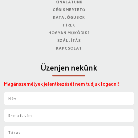
KÍNÁLATUNK
CÉGISMERTETŐ
KATALÓGUSOK
HÍREK
HOGYAN MŰKÖDIK?
SZÁLLÍTÁS
KAPCSOLAT
Üzenjen nekünk
Magánszemélyek jelentkezését nem tudjuk fogadni!
N
é
v
E
*
-
m
T
a
á
i