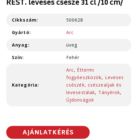
REST. leveses csésze 31 cl /10 cm/
Cikkszám:
500628
Gyártó:
Arc
Anyag:
üveg
Szín:
Fehér
Arc
,
Éttermi
fogyóeszközök
,
Leveses
Kategória:
csészék, csészealjak és
levesestálak
,
Tányérok
,
Újdonságok
AJÁNLATKÉRÉS