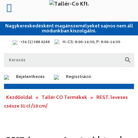
Nagykereskedésként magánszemélyeket sajnos nem áll
módunkban kiszolgálni.
+36 (1) 388 0244
H-CS: 8:00-16:30, P: 8:00-16:30
Bejelentkezés
Regisztráció
Kezdőoldal
»
Tallér CO Termékek
»
REST. leveses
csésze 31 cl /10 cm/