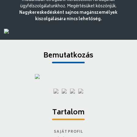
módunkban elfogadni. Kérdéseikkel forduljanak
ügyfélszolgálatunkhoz. Megértésüket köszönjük.
Nagykereskedésként sajnos magánszemélyek
kiszolgálására nincs lehetőség.
Bemutatkozás
Tartalom
SAJÁT PROFIL