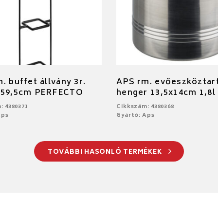
. buffet állvány 3r.
APS rm. evőeszköztar
x59,5cm PERFECTO
henger 13,5x14cm 1,8l
: 4380371
Cikkszám: 4380368
Aps
Gyártó: Aps
TOVÁBBI HASONLÓ TERMÉKEK