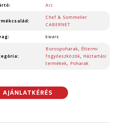
ártó:
Arc
Chef & Sommelier
rmékcsalád:
CABERNET
yag:
kwarx
Borospoharak
,
Éttermi
tegória:
fogyóeszközök
,
Háztartási
termékek
,
Poharak
AJÁNLATKÉRÉS