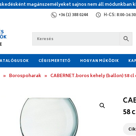
kedésként magánszemélyeket sajnos nem áll módunkban ki
+36 (1) 388 0244
H-CS: 8:00-16:30,
ATALÓGUSOK
CÉGISMERTETŐ
HOGYAN MŰKÖDIK
KA
»
Borospoharak
»
CABERNET.boros kehely (ballon) 58 cl 
CAB
58 c
Ci