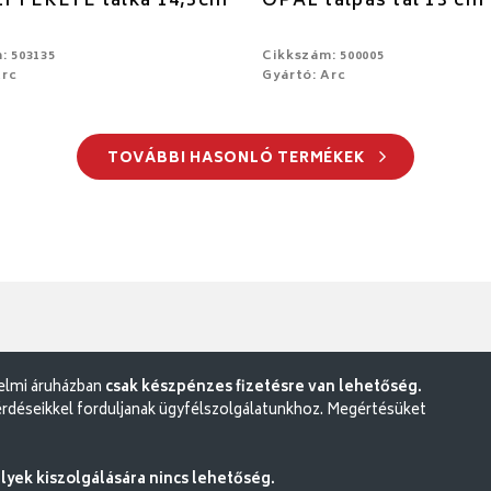
I FEKETE tálka 14,5cm
OPÁL talpas tál 13 cm 
: 503135
Cikkszám: 500005
Arc
Gyártó: Arc
TOVÁBBI HASONLÓ TERMÉKEK
delmi áruházban
csak készpénzes fizetésre van lehetőség.
rdéseikkel forduljanak ügyfélszolgálatunkhoz. Megértésüket
ek kiszolgálására nincs lehetőség.