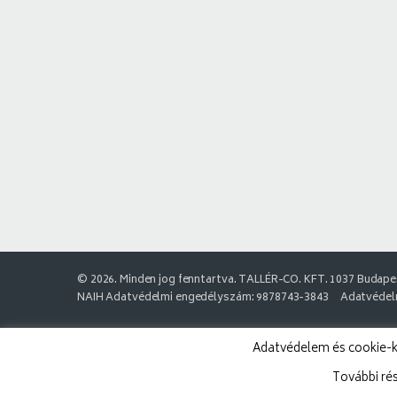
© 2026. Minden jog fenntartva. TALLÉR-CO. KFT. 1037 Budapes
NAIH Adatvédelmi engedélyszám: 9878743-3843
Adatvédelm
Adatvédelem és cookie-k:
További ré