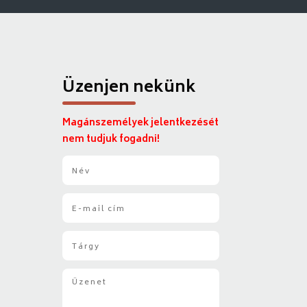
Üzenjen nekünk
Magánszemélyek jelentkezését
nem tudjuk fogadni!
N
é
v
E
*
-
m
T
a
á
i
r
l
Ü
g
*
z
y
e
*