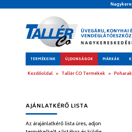
Nagykeres
TERMÉKEINK
ÚJDONSÁGOK
MÁRKÁK
K
Kezdőoldal
»
Tallér CO Termékek
»
Poharak
AJÁNLATKÉRŐ LISTA
Az árajánlatkérő lista üres, adjon