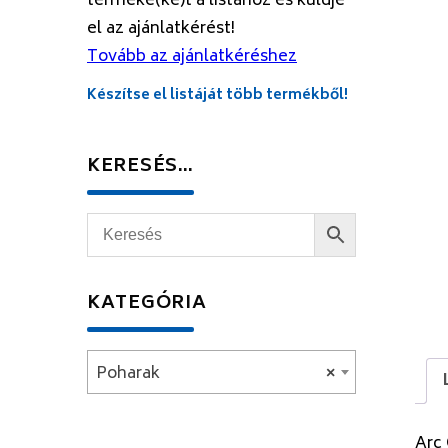
terméke(ke)t a listához és küldje
el az ajánlatkérést!
Tovább az ajánlatkéréshez
Készítse el listáját több termékből!
KERESÉS…
KATEGÓRIA
Poharak
×
Arc