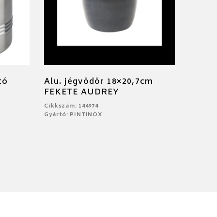
tó
Alu. jégvödör 18×20,7cm
FEKETE AUDREY
Cikkszám: 144974
Gyártó: PINTINOX