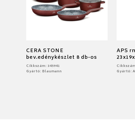
CERA STONE
APS rm
bev.edénykészlet 8 db-os
23x19
Cikkszám: 345941
Cikkszám
Gyártó: Blaumann
Gyártó: 