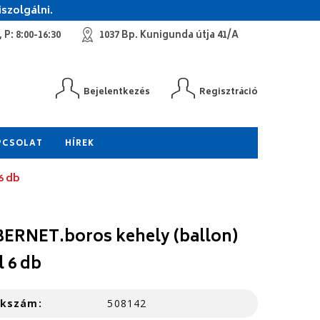
szolgálni.
 P: 8:00-16:30
1037 Bp. Kunigunda útja 41/A
Bejelentkezés
Regisztráció
PCSOLAT
HÍREK
6 db
ERNET.boros kehely (ballon)
l 6 db
kkszám:
508142