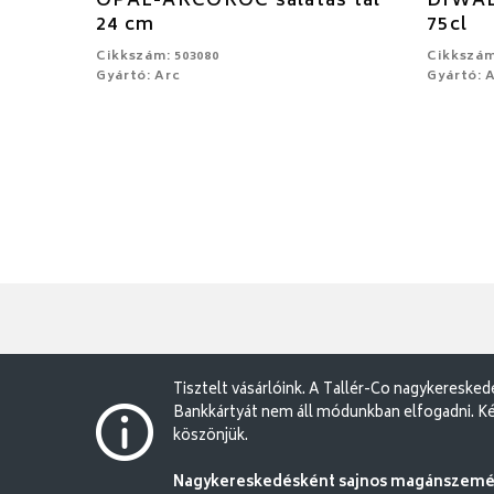
OPÁL-ARCOROC salátás tál
DIWAL
24 cm
75cl
Cikkszám: 503080
Cikkszám
Gyártó: Arc
Gyártó: 
Tisztelt vásárlóink. A Tallér-Co nagykereske
Bankkártyát nem áll módunkban elfogadni. Ké
köszönjük.
Nagykereskedésként sajnos magánszemély