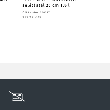
46 cl
EMPILABLE- ARCOROC
salátástál 20 cm 1,8 l
Cikkszám: 500057
Gyártó: Arc