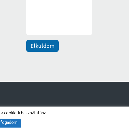
n
e
t
*
Elküldöm
 a cookie-k használatába.
lfogadom