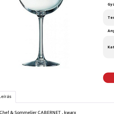
Gy
Te
An
Ka
Leírás
 Chef & Sommelier CABERNET , kwarx