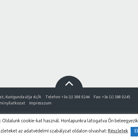
t, Kunigunda útja 41/A
Telefon: +36 (1) 388 0244
Fax: +36 (1) 388 0245
i nyilatkozat
Impresszum
 Oldalunk cookie-kat használ. Honlapunkra látogatva Ön beleegyezik
szleteket az adatvédelmi szabályzat oldalon olvashat:
Részletek
E