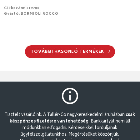
Cikkszám: 119700
Gyártó: BORMIOLI ROCCO
TOVÁBBI HASONLÓ TERMÉKEK
Tisztelt vásárlóink. A Tallér-Co nagykereskedelmi áruházban
csak
készpénzes fizetésre van lehetőség.
Bankkártyát nem áll
módunkban elfogadni. Kérdéseikkel forduljanak
ügyfélszolgálatunkhoz. Megértésüket köszönjük.