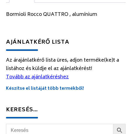
Bormioli Rocco QUATTRO , alumínium
AJÁNLATKÉRŐ LISTA
Az árajánlatkérő lista üres, adjon terméke(ke)t a
listához és küldje el az ajánlatkérést!
Tovább az ajánlatkéréshez
Készítse el listáját több termékből!
KERESÉS…