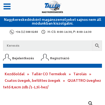
Nagykereskedésként magánszemélyeket sajnos nem áll
módunkban kiszolgálni.
+36 (1) 388 0244
H-CS: 8:00-16:30, P: 8:00-16:30
Bejelentkezés
Regisztráció
Kezdőoldal
»
Tallér CO Termékek
»
Tárolás
»
Csatos üvegek, befőttes üvegek
»
QUATTRO üveghez
tető 8,6cm 2db /1-1,5l-hez/