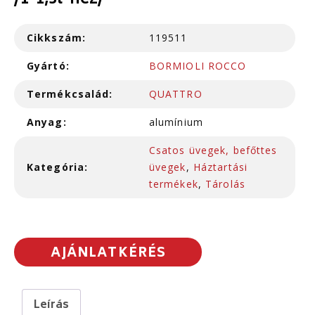
/1-1,5l-hez/
Cikkszám:
119511
Gyártó:
BORMIOLI ROCCO
Termékcsalád:
QUATTRO
Anyag:
alumínium
Csatos üvegek, befőttes
Kategória:
üvegek
,
Háztartási
termékek
,
Tárolás
AJÁNLATKÉRÉS
Leírás