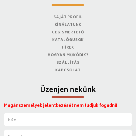
SAJÁT PROFIL
KÍNÁLATUNK
CÉGISMERTETŐ
KATALÓGUSOK
HÍREK
HOGYAN MŰKÖDIK?
SZÁLLÍTÁS
KAPCSOLAT
Üzenjen nekünk
Magánszemélyek jelentkezését nem tudjuk fogadni!
N
é
v
E
*