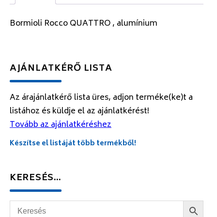
Bormioli Rocco QUATTRO , alumínium
AJÁNLATKÉRŐ LISTA
Az árajánlatkérő lista üres, adjon terméke(ke)t a
listához és küldje el az ajánlatkérést!
Tovább az ajánlatkéréshez
Készítse el listáját több termékből!
KERESÉS…