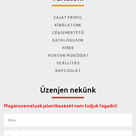
SAJÁT PROFIL
KÍNÁLATUNK
CÉGISMERTETŐ
KATALÓGUSOK
HÍREK
HOGYAN MŰKÖDIK?
SZÁLLÍTÁS
KAPCSOLAT
Üzenjen nekünk
Magánszemélyek jelentkezését nem tudjuk fogadni!
N
é
v
E
*