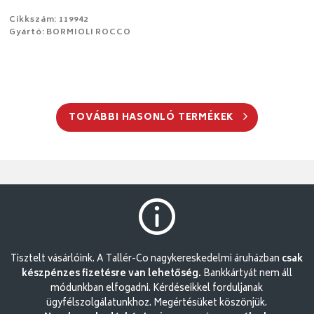
Cikkszám: 119942
Gyártó: BORMIOLI ROCCO
TOVÁBBI HASONLÓ TERMÉKEK
Tisztelt vásárlóink. A Tallér-Co nagykereskedelmi áruházban
csak
készpénzes fizetésre van lehetőség.
Bankkártyát nem áll
módunkban elfogadni. Kérdéseikkel forduljanak
ügyfélszolgálatunkhoz. Megértésüket köszönjük.