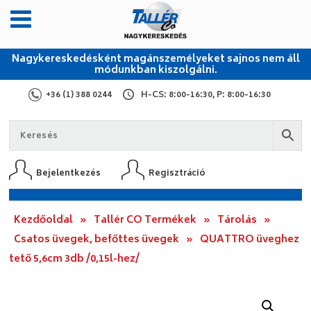
Nagykereskedésként magánszemélyeket sajnos nem áll
módunkban kiszolgálni.
+36 (1) 388 0244
H-CS: 8:00-16:30, P: 8:00-16:30
Bejelentkezés
Regisztráció
Kezdőoldal
»
Tallér CO Termékek
»
Tárolás
»
Csatos üvegek, befőttes üvegek
»
QUATTRO üveghez
tető 5,6cm 3db /0,15l-hez/