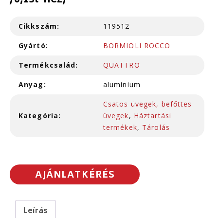
/0,15l-hez/
Cikkszám:
119512
Gyártó:
BORMIOLI ROCCO
Termékcsalád:
QUATTRO
Anyag:
alumínium
Csatos üvegek, befőttes
Kategória:
üvegek
,
Háztartási
termékek
,
Tárolás
AJÁNLATKÉRÉS
Leírás