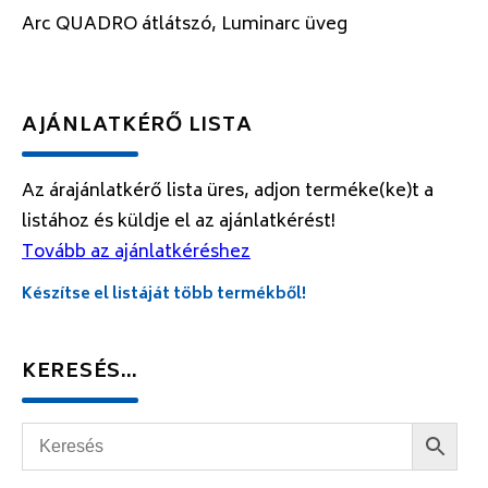
Arc QUADRO átlátszó, Luminarc üveg
AJÁNLATKÉRŐ LISTA
Az árajánlatkérő lista üres, adjon terméke(ke)t a
listához és küldje el az ajánlatkérést!
Tovább az ajánlatkéréshez
Készítse el listáját több termékből!
KERESÉS…