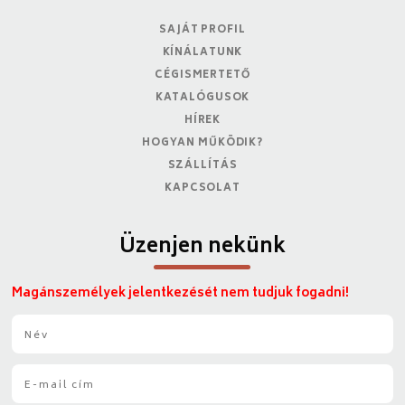
SAJÁT PROFIL
KÍNÁLATUNK
CÉGISMERTETŐ
KATALÓGUSOK
HÍREK
HOGYAN MŰKÖDIK?
SZÁLLÍTÁS
KAPCSOLAT
Üzenjen nekünk
Magánszemélyek jelentkezését nem tudjuk fogadni!
N
é
v
E
*
-