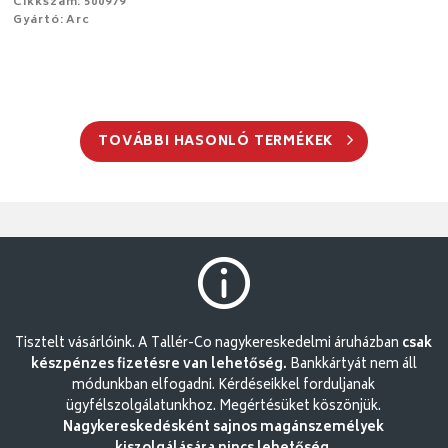
Cikkszám: 500979
Gyártó: Arc
TOVÁBBI HASONLÓ TERMÉKEK
Tisztelt vásárlóink. A Tallér-Co nagykereskedelmi áruházban
csak
készpénzes fizetésre van lehetőség.
Bankkártyát nem áll
módunkban elfogadni. Kérdéseikkel forduljanak
ügyfélszolgálatunkhoz. Megértésüket köszönjük.
Nagykereskedésként sajnos magánszemélyek