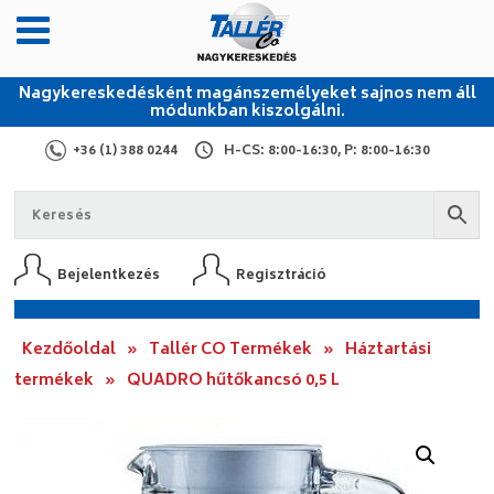
Nagykereskedésként magánszemélyeket sajnos nem áll
módunkban kiszolgálni.
+36 (1) 388 0244
H-CS: 8:00-16:30, P: 8:00-16:30
Bejelentkezés
Regisztráció
Kezdőoldal
»
Tallér CO Termékek
»
Háztartási
termékek
»
QUADRO hűtőkancsó 0,5 L