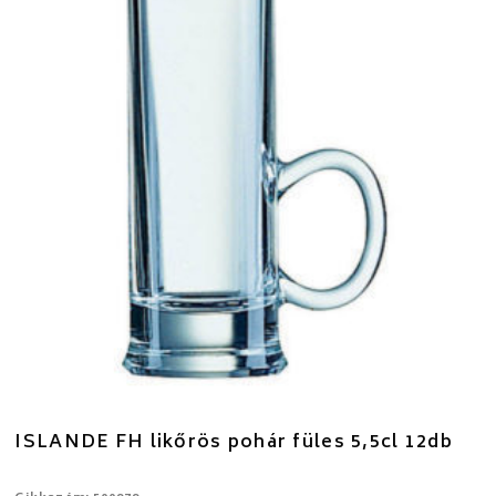
ISLANDE FH likőrös pohár füles 5,5cl 12db