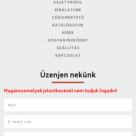
SAJÁT PROFIL
KÍNÁLATUNK
CÉGISMERTETŐ
KATALÓGUSOK
HÍREK
HOGYAN MŰKÖDIK?
SZÁLLÍTÁS
KAPCSOLAT
Üzenjen nekünk
Magánszemélyek jelentkezését nem tudjuk fogadni!
N
é
v
E
*
-
m
T
a