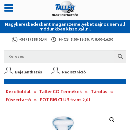
Nagykereskedésként magánszemélyeket sajnos nem áll
módunkban kiszolgálni.
+36 (1) 388 0244
H-CS: 8:00-16:30, P: 8:00-16:30
Bejelentkezés
Regisztráció
Kezdőoldal
»
Tallér CO Termékek
»
Tárolás
»
Fűszertartó
»
POT BIG CLUB trans 2,0 L