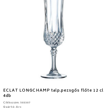
ECLAT LONGCHAMP talp.pezsgős flőte 12 cl
4db
Cikkszám: 503307
Gyártó: Arc