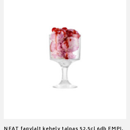
NEAT fagylalt kehely talpas 52,5cl 6db EMPI.