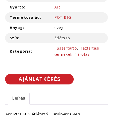
Gyártó:
Arc
Termékcsalád:
POT BIG
Anyag:
üveg
Szín:
átlátszó
Fűszertartó
,
Háztartási
Kategória:
termékek
,
Tárolás
AJÁNLATKÉRÉS
Leírás
Arc POT BIG átlátszó, Luminarc üveg