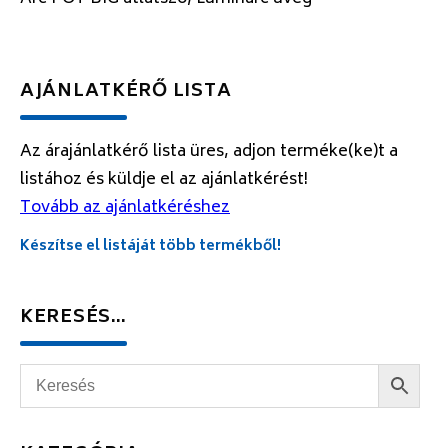
AJÁNLATKÉRŐ LISTA
Az árajánlatkérő lista üres, adjon terméke(ke)t a
listához és küldje el az ajánlatkérést!
Tovább az ajánlatkéréshez
Készítse el listáját több termékből!
KERESÉS…