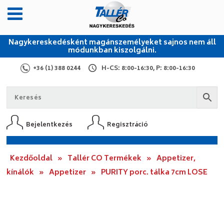
Nagykereskedésként magánszemélyeket sajnos nem áll
módunkban kiszolgálni.
+36 (1) 388 0244
H-CS: 8:00-16:30, P: 8:00-16:30
Bejelentkezés
Regisztráció
Kezdőoldal
»
Tallér CO Termékek
»
Appetizer,
kínálók
»
Appetizer
»
PURITY porc. tálka 7cm LOSE