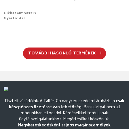
Cikkszám: 503219
Gyártó: Arc
TOVÁBBI HASONLÓ TERMÉKEK
Tisztelt vásárlóink. A Tallér-Co nagykereskedelmi áruházban
csak
készpénzes fizetésre van lehetőség.
Bankkártyát nem áll
módunkban elfogadni. Kérdéseikkel forduljanak
ügyfélszolgálatunkhoz. Megértésüket köszönjük.
Nagykereskedésként sajnos magánszemélyek