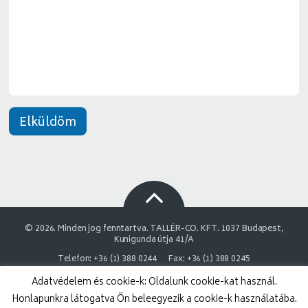
e
*
n
e
t
*
Elküldöm
© 2026. Minden jog fenntartva. TALLÉR-CO. KFT. 1037 Budapest,
Kunigunda útja 41/A
Telefon: +36 (1) 388 0244
Fax: +36 (1) 388 0245
Adatvédelem és cookie-k: Oldalunk cookie-kat használ.
NAIH Adatvédelmi engedélyszám: 9878743-3843
Honlapunkra látogatva Ön beleegyezik a cookie-k használatába.