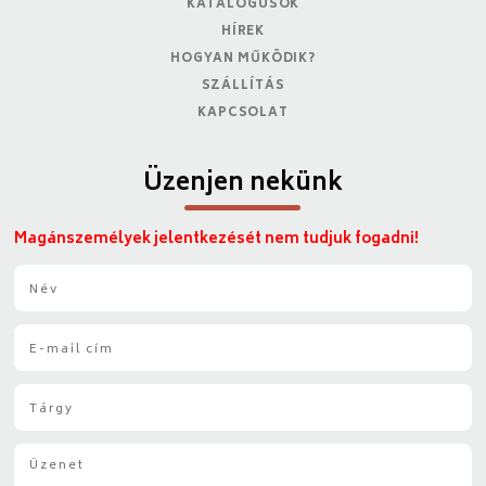
KATALÓGUSOK
HÍREK
HOGYAN MŰKÖDIK?
SZÁLLÍTÁS
KAPCSOLAT
Üzenjen nekünk
Magánszemélyek jelentkezését nem tudjuk fogadni!
N
é
v
E
*
-
m
T
a
á
i
r
l
Ü
g
*
z
y