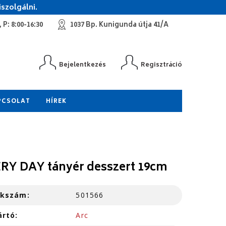
szolgálni.
 P: 8:00-16:30
1037 Bp. Kunigunda útja 41/A
Bejelentkezés
Regisztráció
PCSOLAT
HÍREK
RY DAY tányér desszert 19cm
kkszám:
501566
ártó:
Arc