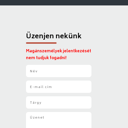
Üzenjen nekünk
Magánszemélyek jelentkezését
nem tudjuk fogadni!
N
é
v
E
*
-
m
T
a
á
i
r
l
Ü
g
*
z
y
e
*