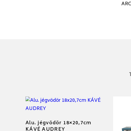
ARC
Alu. jégvödör 18×20,7cm
KÁVÉ AUDREY