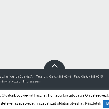
t, Kunigunda útja 41/A
Telefon: +36 (1) 388 0244
Fax: +36 (1) 388 0245
i nyilatkozat
Impresszum
 Oldalunk cookie-kat használ. Honlapunkra látogatva Ön beleegyezik
szleteket az adatvédelmi szabályzat oldalon olvashat:
Részletek
E