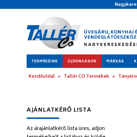
Nagykeres
TERMÉKEINK
ÚJDONSÁGOK
MÁRKÁK
K
Kezdőoldal
»
Tallér CO Termékek
»
Tányér
AJÁNLATKÉRŐ LISTA
Az árajánlatkérő lista üres, adjon