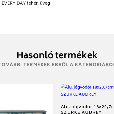
 EVERY DAY fehér, üveg
Hasonló termékek
TOVÁBBI TERMÉKEK EBBŐL A KATEGÓRIÁBÓ
Alu. jégvödör 18×20,7
SZÜRKE AUDREY