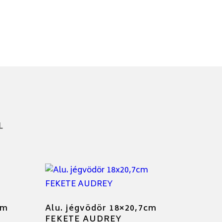
L
cm
Alu. jégvödör 18×20,7cm
FEKETE AUDREY