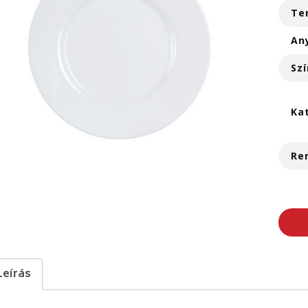
Te
An
Szí
Ka
Re
Leírás