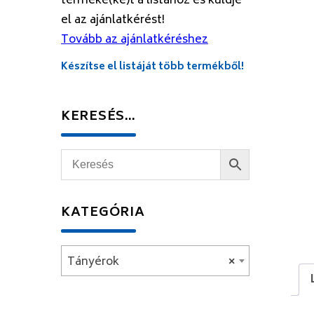
terméke(ke)t a listához és küldje
el az ajánlatkérést!
Tovább az ajánlatkéréshez
Készítse el listáját több termékből!
KERESÉS…
KATEGÓRIA
Tányérok
×