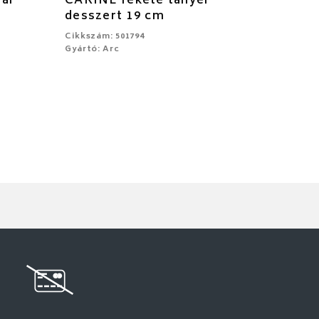
hár
CARINE fekete tányér
desszert 19 cm
Cikkszám: 501794
Gyártó: Arc