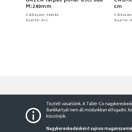
GALEA talpas pohár 65cl 6db
CADIX 
M:240mm
cm
Cikkszám: 508180
Cikkszám
Gyártó: Arc
Gyártó: 
Tisztelt vásárlóink. A Tallér-Co nagykereske
Bankkártyát nem áll módunkban elfogadni. Ké
köszönjük.
Nagykereskedésként sajnos magánszemély