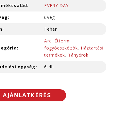
rmékcsalád:
EVERY DAY
yag:
üveg
n:
Fehér
Arc
,
Éttermi
tegória:
fogyóeszközök
,
Háztartási
termékek
,
Tányérok
ndelési egység:
6 db
AJÁNLATKÉRÉS