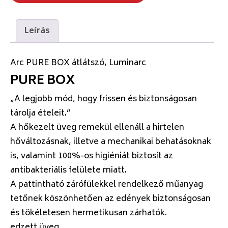
Leírás
Arc PURE BOX átlátszó, Luminarc
PURE BOX
„A legjobb mód, hogy frissen és biztonságosan
tárolja ételeit.”
A hőkezelt üveg remekül ellenáll a hirtelen
hőváltozásnak, illetve a mechanikai behatásoknak
is, valamint 100%-os higiéniát biztosít az
antibakteriális felülete miatt.
A pattintható zárófülekkel rendelkező műanyag
tetőnek köszönhetően az edények biztonságosan
és tökéletesen hermetikusan zárhatók.
edzett üveg