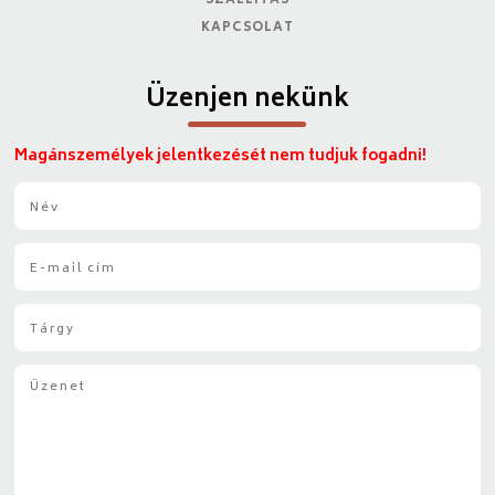
SZÁLLÍTÁS
KAPCSOLAT
Üzenjen nekünk
Magánszemélyek jelentkezését nem tudjuk fogadni!
N
é
v
E
*
-
m
T
a
á
i
r
l
Ü
g
*
z
y
e
*
n
e
t