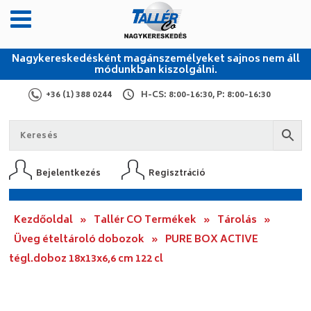
Nagykereskedésként magánszemélyeket sajnos nem áll
módunkban kiszolgálni.
+36 (1) 388 0244
H-CS: 8:00-16:30, P: 8:00-16:30
Bejelentkezés
Regisztráció
Kezdőoldal
»
Tallér CO Termékek
»
Tárolás
»
Üveg ételtároló dobozok
»
PURE BOX ACTIVE
tégl.doboz 18x13x6,6 cm 122 cl