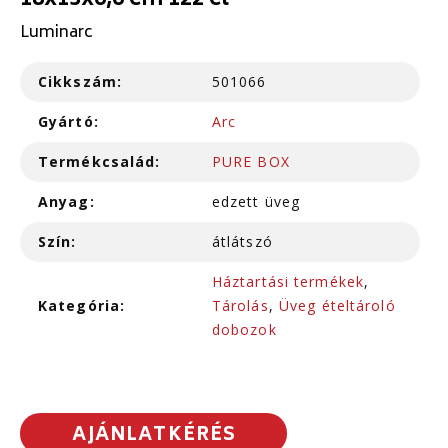
18x13x6,6 cm 122 cl
Luminarc
Cikkszám:
501066
Gyártó:
Arc
Termékcsalád:
PURE BOX
Anyag:
edzett üveg
Szín:
átlátszó
Háztartási termékek
,
Kategória:
Tárolás
,
Üveg ételtároló
dobozok
AJÁNLATKÉRÉS