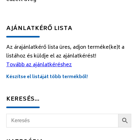
AJÁNLATKÉRŐ LISTA
Az árajánlatkérő lista üres, adjon terméke(ke)t a
listához és küldje el az ajánlatkérést!
Tovább az ajánlatkéréshez
Készítse el listáját több termékből!
KERESÉS…